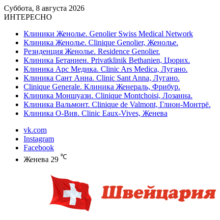
Суббота, 8 августа 2026
ИНТЕРЕСНО
Клиники Женолье. Genolier Swiss Medical Network
Клиника Женолье. Clinique Genolier, Женолье.
Резиденция Женолье. Residence Genolier.
Клиника Бетаниен. Privatklinik Bethanien, Цюрих.
Клиника Арс Медика. Clinic Ars Medica, Лугано.
Клиника Сант Анна. Clinic Sant Anna, Лугано.
Clinique Generale. Клиника Женераль, Фрибур.
Клиника Моншуази. Clinique Montchoisi, Лозанна.
Клиника Вальмонт. Clinique de Valmont, Глион-Монтрё.
Клиника О-Вив. Clinic Eaux-Vives, Женева
vk.com
Instagram
Facebook
℃
Женева
29