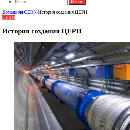
Искать
Домашняя
/
CERN
/
История создания ЦЕРН
CERN
История создания ЦЕРН