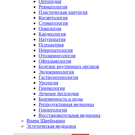
Ортопедия
Ревматология
Пластическая хирургия
Косметология
Стоматология
Онкология
Кардиология
Натуропатия
Психиатрия
Невропатология
Отоларингология
Офтальмология
Болезни внутренних органов
Эндокринология
Гастроэнтерология
Урология
Гинекология
Лечение бесплодия
Беременность и роды
Репродуктивная медицина
Геронтология
Восстановительная медицина
Врачи Швейцарии
Эстетическая медицина