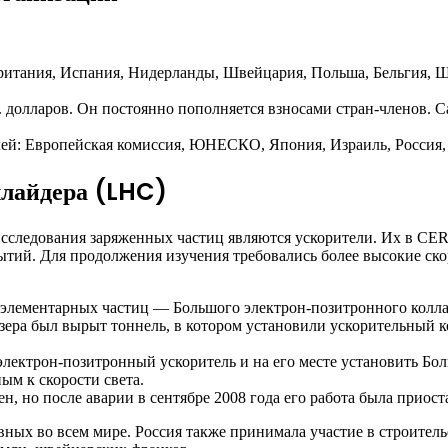
ритания, Испания, Нидерланды, Швейцария, Польша, Бельгия, Шв
. долларов. Он постоянно пополняется взносами стран-членов.
лей: Европейская комиссия, ЮНЕСКО, Япония, Израиль, Россия
ллайдера (LHC)
следования заряженных частиц являются ускорители. Их в CERN
рытий. Для продолжения изучения требовались более высокие ск
я элементарных частиц — Большого электрон-позитронного колла
озера был вырыт тоннель, в котором установили ускорительный
электрон-позитронный ускоритель и на его месте установить Бо
ым к скорости света.
, но после аварии в сентябре 2008 года его работа была приост
ных во всем мире. Россия также принимала участие в строительс