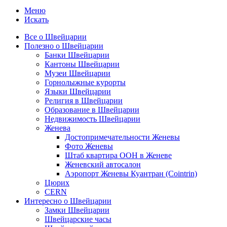
Меню
Искать
Все о Швейцарии
Полезно о Швейцарии
Банки Швейцарии
Кантоны Швейцарии
Музеи Швейцарии
Горнолыжные курорты
Языки Швейцарии
Религия в Швейцарии
Образование в Швейцарии
Недвижимость Швейцарии
Женева
Достопримечательности Женевы
Фото Женевы
Штаб квартира ООН в Женеве
Женевский автосалон
Аэропорт Женевы Куантран (Cointrin)
Цюрих
CERN
Интересно о Швейцарии
Замки Швейцарии
Швейцарские часы