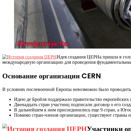
Идея создания ЦЕРНа пришла в голо
международную организацию для проведения фундаментальных
Основание организации CERN
В условиях послевоенной Европы невозможно было проводить т
Идею де Бройля поддержало правительство европейских г
Двенадцать стран участниц подписали договор о его соз
В дальнейшем к ним присоединились еще 9 стран, а Югосл
Помимо стран-членов организации, существуют страны н
Участники о