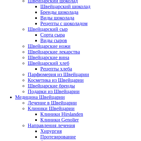
Швейцарский шоколад
Швейцарский шоколад
Бренды шоколада
Виды шоколада
Рецепты с шоколадом
Швейцарский сыр
Сорта сыра
Виды сыров
Швейцарские ножи
Швейцарские лекарства
Швейцарские вина
Швейцарский хлеб
Рецепты хлеба
Парфюмерия из Швейцарии
Косметика из Швейцарии
Швейцарские бренды
Подарки из Швейцарии
Медицина Швейцарии
Лечение в Швейцарии
Клиники Швейцарии
Клиники Hirslanden
Клиники Genolier
Направления лечения
Хирургия
Протезирование