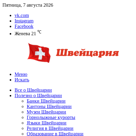
Пятница, 7 августа 2026
vk.com
Instagram
Facebook
℃
Женева
21
Меню
Искать
Все о Швейцарии
Полезно о Швейцарии
Банки Швейцарии
Кантоны Швейцарии
Музеи Швейцарии
Горнолыжные курорты
Языки Швейцарии
Религия в Швейцарии
Образование в Швейцарии