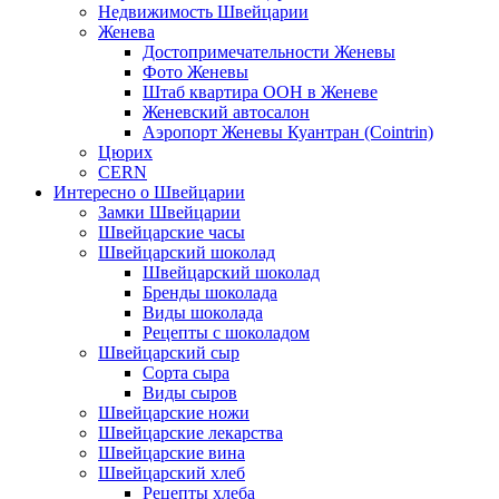
Недвижимость Швейцарии
Женева
Достопримечательности Женевы
Фото Женевы
Штаб квартира ООН в Женеве
Женевский автосалон
Аэропорт Женевы Куантран (Cointrin)
Цюрих
CERN
Интересно о Швейцарии
Замки Швейцарии
Швейцарские часы
Швейцарский шоколад
Швейцарский шоколад
Бренды шоколада
Виды шоколада
Рецепты с шоколадом
Швейцарский сыр
Сорта сыра
Виды сыров
Швейцарские ножи
Швейцарские лекарства
Швейцарские вина
Швейцарский хлеб
Рецепты хлеба