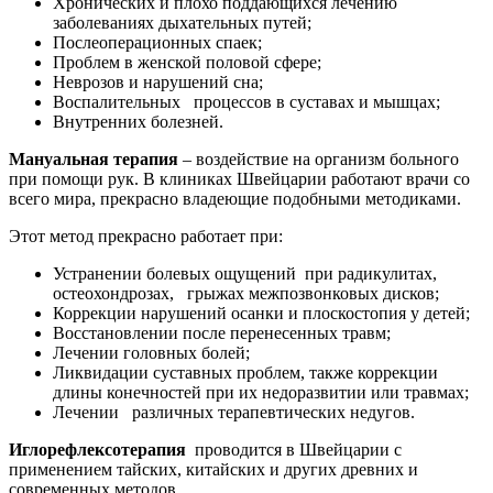
Хронических и плохо поддающихся лечению
заболеваниях дыхательных путей;
Послеоперационных спаек;
Проблем в женской половой сфере;
Неврозов и нарушений сна;
Воспалительных процессов в суставах и мышцах;
Внутренних болезней.
Мануальная терапия
– воздействие на организм больного
при помощи рук. В клиниках Швейцарии работают врачи со
всего мира, прекрасно владеющие подобными методиками.
Этот метод прекрасно работает при:
Устранении болевых ощущений при радикулитах,
остеохондрозах, грыжах межпозвонковых дисков;
Коррекции нарушений осанки и плоскостопия у детей;
Восстановлении после перенесенных травм;
Лечении головных болей;
Ликвидации суставных проблем, также коррекции
длины конечностей при их недоразвитии или травмах;
Лечении различных терапевтических недугов.
Иглорефлексотерапия
проводится в Швейцарии с
применением тайских, китайских и других древних и
современных методов.