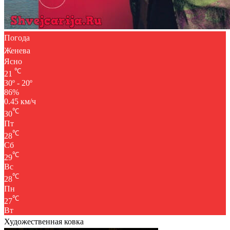
Погода
Женева
Ясно
℃
21
30º - 20º
86%
0.45 км/ч
℃
30
Пт
℃
28
Сб
℃
29
Вс
℃
28
Пн
℃
27
Вт
Художественная ковка