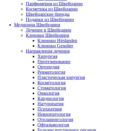
Парфюмерия из Швейцарии
Косметика из Швейцарии
Швейцарские бренды
Подарки из Швейцарии
Медицина Швейцарии
Лечение в Швейцарии
Клиники Швейцарии
Клиники Hirslanden
Клиники Genolier
Направления лечения
Хирургия
Протезирование
Ортопедия
Ревматология
Пластическая хирургия
Косметология
Стоматология
Онкология
Кардиология
Натуропатия
Психиатрия
Невропатология
Отоларингология
Офтальмология
Болезни внутренних органов