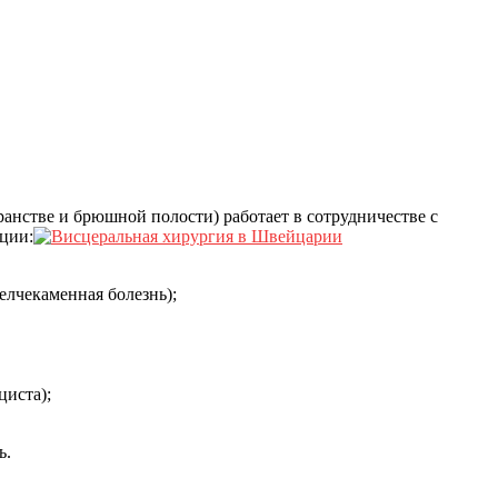
нстве и брюшной полости) работает в сотрудничестве с
ции:
елчекаменная болезнь);
циста);
ь.