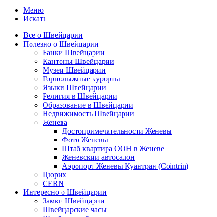
Меню
Искать
Все о Швейцарии
Полезно о Швейцарии
Банки Швейцарии
Кантоны Швейцарии
Музеи Швейцарии
Горнолыжные курорты
Языки Швейцарии
Религия в Швейцарии
Образование в Швейцарии
Недвижимость Швейцарии
Женева
Достопримечательности Женевы
Фото Женевы
Штаб квартира ООН в Женеве
Женевский автосалон
Аэропорт Женевы Куантран (Cointrin)
Цюрих
CERN
Интересно о Швейцарии
Замки Швейцарии
Швейцарские часы