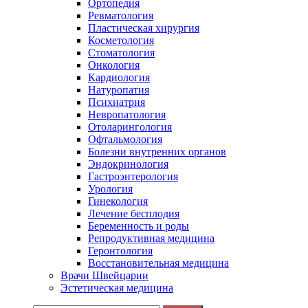
Ортопедия
Ревматология
Пластическая хирургия
Косметология
Стоматология
Онкология
Кардиология
Натуропатия
Психиатрия
Невропатология
Отоларингология
Офтальмология
Болезни внутренних органов
Эндокринология
Гастроэнтерология
Урология
Гинекология
Лечение бесплодия
Беременность и роды
Репродуктивная медицина
Геронтология
Восстановительная медицина
Врачи Швейцарии
Эстетическая медицина