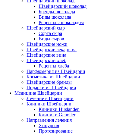
Швейцарский шоколад
Швейцарский шоколад
Бренды шоколада
Виды шоколада
Рецепты с шоколадом
Швейцарский сыр
Сорта сыра
Виды сыров
Швейцарские ножи
Швейцарские лекарства
Швейцарские вина
Швейцарский хлеб
Рецепты хлеба
Парфюмерия из Швейцарии
Косметика из Швейцарии
Швейцарские бренды
Подарки из Швейцарии
Медицина Швейцарии
Лечение в Швейцарии
Клиники Швейцарии
Клиники Hirslanden
Клиники Genolier
Направления лечения
Хирургия
Протезирование