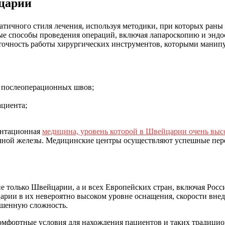
царии
тичного стиля лечения, используя методики, при которых раны
е способы проведения операций, включая лапароскопию и эндос
чность работы хирургических инструментов, которыми манипул
 послеоперационных швов;
ациента;
антационная
медицина, уровень которой в Швейцарии очень выс
очной железы. Медицинские центры осуществляют успешные пере
не только Швейцарии, а и всех Европейских стран, включая Росс
рии в их невероятно высоком уровне оснащения, скорости внед
ышенную сложность.
мфортные условия для нахождения пациентов и таких традицион