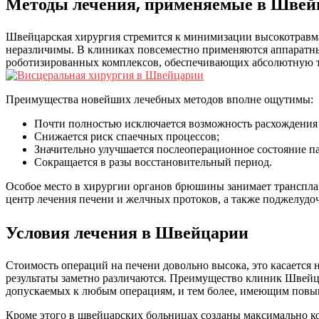
Методы лечения, применяемые в Швей
Швейцарская хирургия стремится к минимизации высокотравма
неразличимы. В клиниках повсеместно применяются аппаратны
роботизированных комплексов, обеспечивающих абсолютную то
Преимущества новейших лечебных методов вполне ощутимы:
Почти полностью исключается возможность расхождения
Снижается риск спаечных процессов;
Значительно улучшается послеоперационное состояние п
Сокращается в разы восстановительный период.
Особое место в хирургии органов брюшины занимает транспл
центр лечения печени и желчных протоков, а также поджелуд
Условия лечения в Швейцарии
Стоимость операций на печени довольно высока, это касается 
результаты заметно различаются. Преимущество клиник Швейца
допускаемых к любым операциям, и тем более, имеющим пов
Кроме этого в швейцарских больницах созданы максимально ко