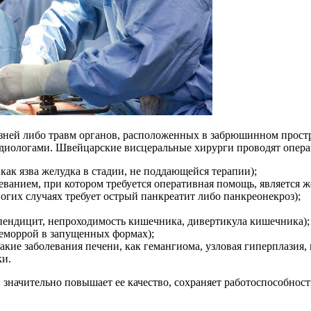
ней либо травм органов, расположенных в забрюшинном простра
адиологами. Швейцарские висцеральные хирурги проводят опера
как язва желудка в стадии, не поддающейся терапии);
ванием, при котором требуется оперативная помощь, является ж
огих случаях требует острый панкреатит либо панкреонекроз);
ппендицит, непроходимость кишечника, дивертикула кишечника);
еморрой в запущенных формах);
кие заболевания печени, как гемангиома, узловая гиперплазия, 
ки.
значительно повышает ее качество, сохраняет работоспособност