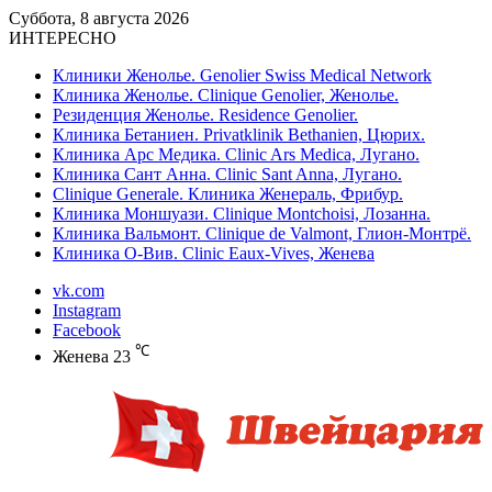
Суббота, 8 августа 2026
ИНТЕРЕСНО
Клиники Женолье. Genolier Swiss Medical Network
Клиника Женолье. Clinique Genolier, Женолье.
Резиденция Женолье. Residence Genolier.
Клиника Бетаниен. Privatklinik Bethanien, Цюрих.
Клиника Арс Медика. Clinic Ars Medica, Лугано.
Клиника Сант Анна. Clinic Sant Anna, Лугано.
Clinique Generale. Клиника Женераль, Фрибур.
Клиника Моншуази. Clinique Montchoisi, Лозанна.
Клиника Вальмонт. Clinique de Valmont, Глион-Монтрё.
Клиника О-Вив. Clinic Eaux-Vives, Женева
vk.com
Instagram
Facebook
℃
Женева
23