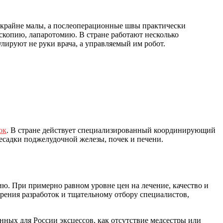
 крайне малы, а послеоперационные швы практически
копию, лапаротомию. В стране работают несколько
ируют не руки врача, а управляемый им робот.
ок
. В стране действует специализированный координирующий
садки поджелудочной железы, почек и печени.
ию. При примерно равном уровне цен на лечение, качество и
рения разработок и тщательному отбору специалистов,
ных для России эксцессов, как отсутствие медсестры или