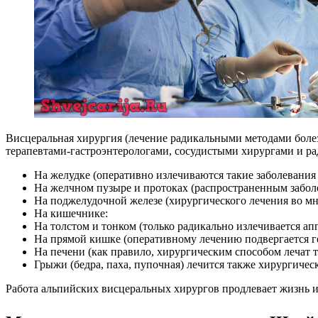
Висцеральная хирургия (лечение радикальными методами болез
терапевтами-гастроэнтерологами, сосудистыми хирургами и р
На желудке (оперативно излечиваются такие заболевания 
На желчном пузыре и протоках (распространенным заболе
На поджелудочной железе (хирургического лечения во мн
На кишечнике:
На толстом и тонком (только радикально излечивается а
На прямой кишке (оперативному лечению подвергается г
На печени (как правило, хирургическим способом лечат та
Грыжи (бедра, паха, пупочная) лечится также хирургичес
Работа альпийских висцеральных хирургов продлевает жизнь и 