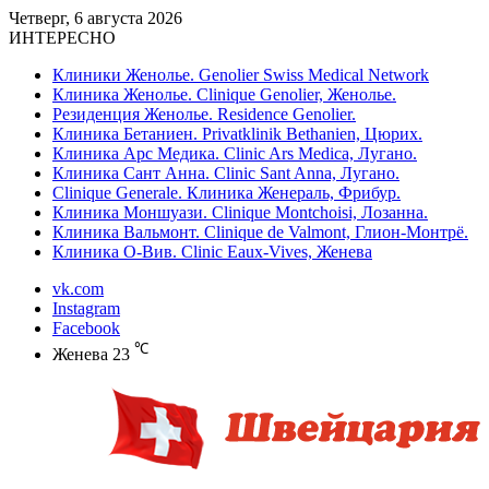
Четверг, 6 августа 2026
ИНТЕРЕСНО
Клиники Женолье. Genolier Swiss Medical Network
Клиника Женолье. Clinique Genolier, Женолье.
Резиденция Женолье. Residence Genolier.
Клиника Бетаниен. Privatklinik Bethanien, Цюрих.
Клиника Арс Медика. Clinic Ars Medica, Лугано.
Клиника Сант Анна. Clinic Sant Anna, Лугано.
Clinique Generale. Клиника Женераль, Фрибур.
Клиника Моншуази. Clinique Montchoisi, Лозанна.
Клиника Вальмонт. Clinique de Valmont, Глион-Монтрё.
Клиника О-Вив. Clinic Eaux-Vives, Женева
vk.com
Instagram
Facebook
℃
Женева
23