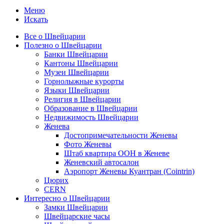
Меню
Искать
Все о Швейцарии
Полезно о Швейцарии
Банки Швейцарии
Кантоны Швейцарии
Музеи Швейцарии
Горнолыжные курорты
Языки Швейцарии
Религия в Швейцарии
Образование в Швейцарии
Недвижимость Швейцарии
Женева
Достопримечательности Женевы
Фото Женевы
Штаб квартира ООН в Женеве
Женевский автосалон
Аэропорт Женевы Куантран (Cointrin)
Цюрих
CERN
Интересно о Швейцарии
Замки Швейцарии
Швейцарские часы