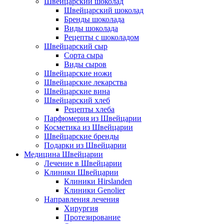
Швейцарский шоколад
Швейцарский шоколад
Бренды шоколада
Виды шоколада
Рецепты с шоколадом
Швейцарский сыр
Сорта сыра
Виды сыров
Швейцарские ножи
Швейцарские лекарства
Швейцарские вина
Швейцарский хлеб
Рецепты хлеба
Парфюмерия из Швейцарии
Косметика из Швейцарии
Швейцарские бренды
Подарки из Швейцарии
Медицина Швейцарии
Лечение в Швейцарии
Клиники Швейцарии
Клиники Hirslanden
Клиники Genolier
Направления лечения
Хирургия
Протезирование