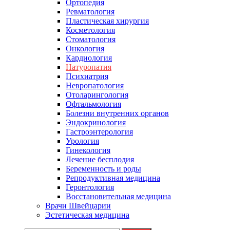
Ортопедия
Ревматология
Пластическая хирургия
Косметология
Стоматология
Онкология
Кардиология
Натуропатия
Психиатрия
Невропатология
Отоларингология
Офтальмология
Болезни внутренних органов
Эндокринология
Гастроэнтерология
Урология
Гинекология
Лечение бесплодия
Беременность и роды
Репродуктивная медицина
Геронтология
Восстановительная медицина
Врачи Швейцарии
Эстетическая медицина