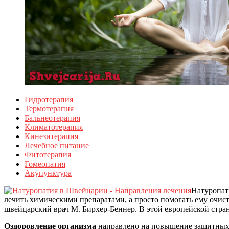
Гидротерапия
Термотерапия
Бальнеотерапия
Климатотерапия
Кинезитерапия
Лечебное питание
Фитотерапия
Гомеопатия
Акупунктура
Натуропат
лечить химическими препаратами, а просто помогать ему очис
швейцарский врач М. Бирхер-Беннер. В этой европейской стра
Оздоровление организма
направлено на повышение защитных 