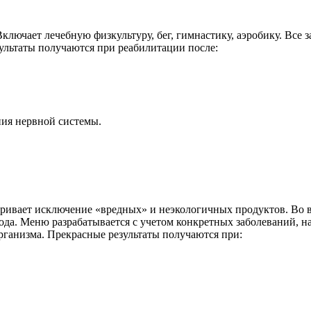
лючает лечебную физкультуру, бег, гимнастику, аэробику. Все з
ультаты получаются при реабилитации после:
ния нервной системы.
ривает исключение «вредных» и неэкологичных продуктов. Во в
вода. Меню разрабатывается с учетом конкретных заболеваний, 
рганизма. Прекрасные результаты получаются при: