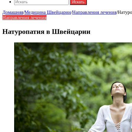
Искать
Домашняя
/
Медицина Швейцарии
/
Направления лечения
/
Натуро
Направления лечения
Натуропатия в Швейцарии