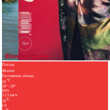
Погода
Женева
Рассеянные облака
℃
29
30º - 20º
66%
3.13 км/ч
℃
30
Сб
℃