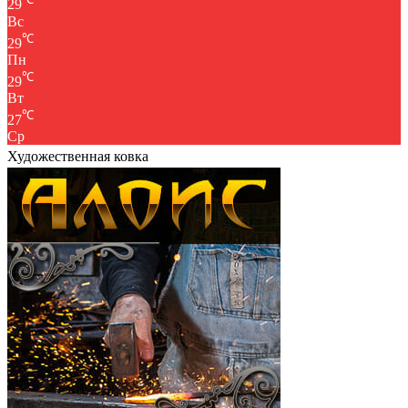
29
Вс
℃
29
Пн
℃
29
Вт
℃
27
Ср
Художественная ковка