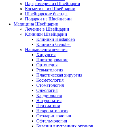
Парфюмерия из Швейцарии
Косметика из Швейцарии
Швейцарские бренды
Подарки из Швейцарии
Медицина Швейцарии
Лечение в Швейцарии
Клиники Швейцарии
Клиники Hirslanden
Клиники Genolier
Направления лечения
Хирургия
Протезирование
Ортопедия
Ревматология
Пластическая хирургия
Косметология
Стоматология
Онкология
Кардиология
Натуропатия
Психиатрия
Невропатология
Отоларингология
Офтальмология
Болезни внутренних органов