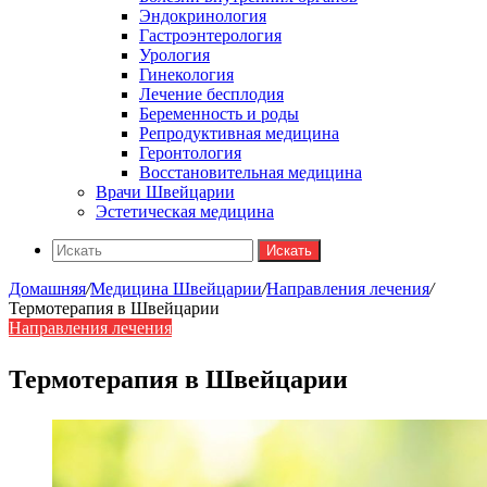
Эндокринология
Гастроэнтерология
Урология
Гинекология
Лечение бесплодия
Беременность и роды
Репродуктивная медицина
Геронтология
Восстановительная медицина
Врачи Швейцарии
Эстетическая медицина
Искать
Домашняя
/
Медицина Швейцарии
/
Направления лечения
/
Термотерапия в Швейцарии
Направления лечения
Термотерапия в Швейцарии