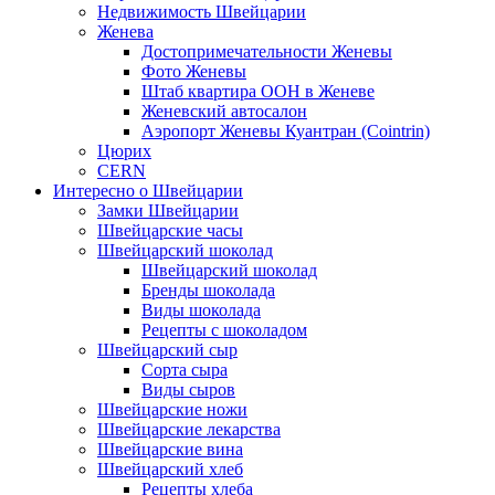
Недвижимость Швейцарии
Женева
Достопримечательности Женевы
Фото Женевы
Штаб квартира ООН в Женеве
Женевский автосалон
Аэропорт Женевы Куантран (Cointrin)
Цюрих
CERN
Интересно о Швейцарии
Замки Швейцарии
Швейцарские часы
Швейцарский шоколад
Швейцарский шоколад
Бренды шоколада
Виды шоколада
Рецепты с шоколадом
Швейцарский сыр
Сорта сыра
Виды сыров
Швейцарские ножи
Швейцарские лекарства
Швейцарские вина
Швейцарский хлеб
Рецепты хлеба