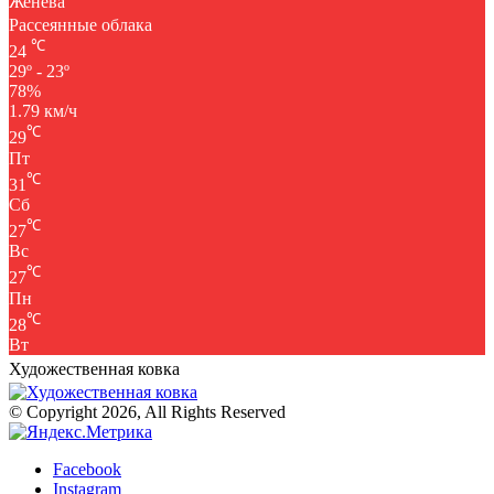
Женева
Рассеянные облака
℃
24
29º - 23º
78%
1.79 км/ч
℃
29
Пт
℃
31
Сб
℃
27
Вс
℃
27
Пн
℃
28
Вт
Художественная ковка
© Copyright 2026, All Rights Reserved
Facebook
Instagram