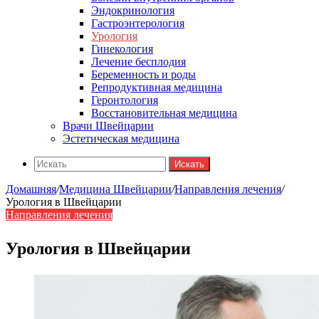
Эндокринология
Гастроэнтерология
Урология
Гинекология
Лечение бесплодия
Беременность и роды
Репродуктивная медицина
Геронтология
Восстановительная медицина
Врачи Швейцарии
Эстетическая медицина
Искать
Домашняя
/
Медицина Швейцарии
/
Направления лечения
/
Урология в Швейцарии
Направления лечения
Урология в Швейцарии