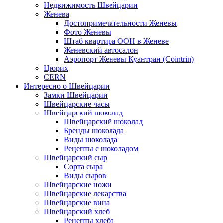
Недвижимость Швейцарии
Женева
Достопримечательности Женевы
Фото Женевы
Штаб квартира ООН в Женеве
Женевский автосалон
Аэропорт Женевы Куантран (Cointrin)
Цюрих
CERN
Интересно о Швейцарии
Замки Швейцарии
Швейцарские часы
Швейцарский шоколад
Швейцарский шоколад
Бренды шоколада
Виды шоколада
Рецепты с шоколадом
Швейцарский сыр
Сорта сыра
Виды сыров
Швейцарские ножи
Швейцарские лекарства
Швейцарские вина
Швейцарский хлеб
Рецепты хлеба