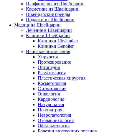
Парфюмерия из Швейцарии
Косметика из Швейцарии
Швейцарские бренды
Подарки из Швейцарии
Медицина Швейцарии
Лечение в Швейцарии
Клиники Швейцарии
Клиники Hirslanden
Клиники Genolier
Направления лечения
Хирургия
Протезирование
Ортопедия
Ревматология
Пластическая хирургия
Косметология
Стоматология
Онкология
Кардиология
Натуропатия
Психиатрия
Невропатология
Отоларингология
Офтальмология
Болезни внутренних органов