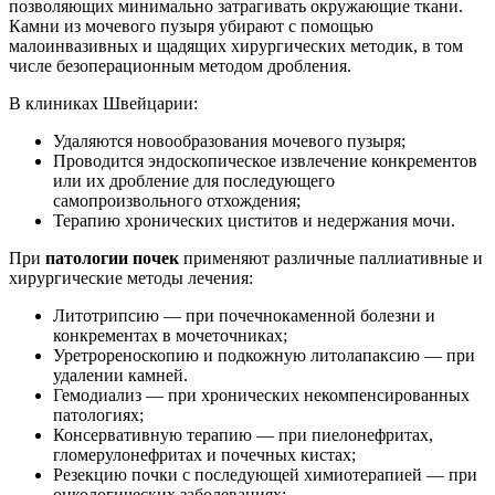
позволяющих минимально затрагивать окружающие ткани.
Камни из мочевого пузыря убирают с помощью
малоинвазивных и щадящих хирургических методик, в том
числе безоперационным методом дробления.
В клиниках Швейцарии:
Удаляются новообразования мочевого пузыря;
Проводится эндоскопическое извлечение конкрементов
или их дробление для последующего
самопроизвольного отхождения;
Терапию хронических циститов и недержания мочи.
При
патологии почек
применяют различные паллиативные и
хирургические методы
лечения:
Литотрипсию — при почечнокаменной болезни и
конкрементах в мочеточниках;
Уретрореноскопию и подкожную литолапаксию — при
удалении камней.
Гемодиализ — при хронических некомпенсированных
патологиях;
Консервативную терапию — при пиелонефритах,
гломерулонефритах и почечных кистах;
Резекцию почки с последующей химиотерапией — при
онкологических заболеваниях;