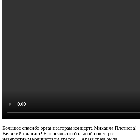
Большое спасибо организаторам концертa Михаила Плетнева!
Великий пианист! Его рояль-это большой оркестр с
невероятным количеством красок… Apassionata была