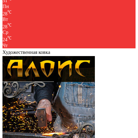
31
Пн
℃
28
Вт
℃
28
Ср
℃
24
Чт
Художественная ковка