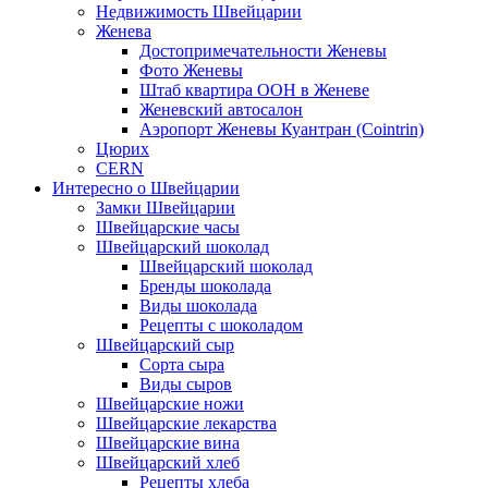
Недвижимость Швейцарии
Женева
Достопримечательности Женевы
Фото Женевы
Штаб квартира ООН в Женеве
Женевский автосалон
Аэропорт Женевы Куантран (Cointrin)
Цюрих
CERN
Интересно о Швейцарии
Замки Швейцарии
Швейцарские часы
Швейцарский шоколад
Швейцарский шоколад
Бренды шоколада
Виды шоколада
Рецепты с шоколадом
Швейцарский сыр
Сорта сыра
Виды сыров
Швейцарские ножи
Швейцарские лекарства
Швейцарские вина
Швейцарский хлеб
Рецепты хлеба