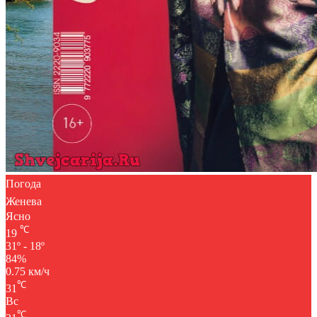
Погода
Женева
Ясно
℃
19
31º - 18º
84%
0.75 км/ч
℃
31
Вс
℃