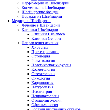
Парфюмерия из Швейцарии
Косметика из Швейцарии
Швейцарские бренды
Подарки из Швейцарии
Медицина Швейцарии
Лечение в Швейцарии
Клиники Швейцарии
Клиники Hirslanden
Клиники Genolier
Направления лечения
Хирургия
Протезирование
Ортопедия
Ревматология
Пластическая хирургия
Косметология
Стоматология
Онкология
Кардиология
Натуропатия
Психиатрия
Невропатология
Отоларингология
Офтальмология
Болезни внутренних органов