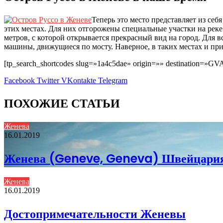
Теперь это место представляет из се
этих местах. Для них отгорожены специальные участки на рек
метров, с которой открывается прекрасный вид на город. Для 
машины, движущиеся по мосту. Наверное, в таких местах и пр
[tp_search_shortcodes slug=»1a4c5dae» origin=»» destination=»GV
Facebook
Twitter
VKontakte
Telegram
ПОХОЖИЕ СТАТЬИ
Женева
16.01.2019
Женева (Geneve, Geneva) Швейцари
Женева
16.01.2019
Достопримечательности Женевы