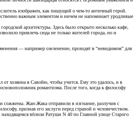
ыслитель изображен, как пишущий о чем-то античный герой.
ественно важным элементом и ничем не напоминает уродливые
 городской архитектуры. Здесь было открыто несколько кафе,
зволило привлечь сюда не только жителей города, но и
изменения — например озеленение, проходят в “невидимом” для
 от хозяина в Савойю, чтобы учится. Ему это удалось, и в
основоположник романтизма. После того, когда к философу
и сожжены. Жан-Жака отправили в изгнание, разлучив с
лософу, признав его заслуги перед страной и человечеством.
, находящемся вблизи Ратуши N 40 по Главной улице Старого