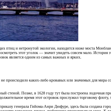
их птиц и нетронутой экологии, находится ниже моста Монблан
 осмотреть этот уголок — значит увидеть совсем мало. История 
овок является одним из самых важных и ярких.
ь не происходило каких-либо кровавых или значимых для мира 
нный стеной. Позже, в 1628 году тут была построена лодочная п
одолжительное время этот островок прослужил торговому флоту, 
по приказу генерала Гийома-Анри Дюфуре, здесь была создана го
ножеству городских легенд, любившего прогуливаться здесь. К