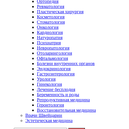
Ортопедия
Ревматология
Пластическая хирургия
Косметология
Стоматология
Онкология
Кардиология
Натуропатия
Психиатрия
Невропатология
Отоларингология
Офтальмология
Болезни внутренних органов
Эндокринология
Гастроэнтерология
Урология
Гинекология
Лечение бесплодия
Беременность и роды
Репродуктивная медицина
Геронтология
Восстановительная медицина
Врачи Швейцарии
Эстетическая медицина