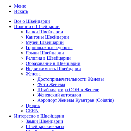
Меню
Искать
Все о Швейцарии
Полезно о Швейцарии
Банки Швейцарии
Кантоны Швейцарии
Музеи Швейцарии
Горнолыжные курорты
Языки Швейцарии
Религия в Швейцарии
Образование в Швейцарии
Недвижимость Швейцарии
Женева
Достопримечательности Женевы
Фото Женевы
Штаб квартира ООН в Женеве
Женевский автосалон
Аэропорт Женевы Куантран (Cointrin)
Цюрих
CERN
Интересно о Швейцарии
Замки Швейцарии
Швейцарские часы