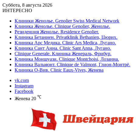
Суббота, 8 августа 2026
ИНТЕРЕСНО
Клиники Женолье. Genolier Swiss Medical Network
Клиника Женолье. Clinique Genolier, Женолье.
Резиденция Женолье. Residence Genolier.
Клиника Бетаниен. Privatklinik Bethanien, Цюрих.
Клиника Арс Медика. Clinic Ars Medica, Лугано.
Клиника Сант Анна. Clinic Sant Anna, Лугано.
Clinique Generale. Клиника Женераль, Фрибур.
Клиника Моншуази. Clinique Montchoisi, Лозанна.
Клиника Вальмонт. Clinique de Valmont, Глион-Монтрё.
Клиника О-Вив. Clinic Eaux-Vives, Женева
vk.com
Instagram
Facebook
℃
Женева
20