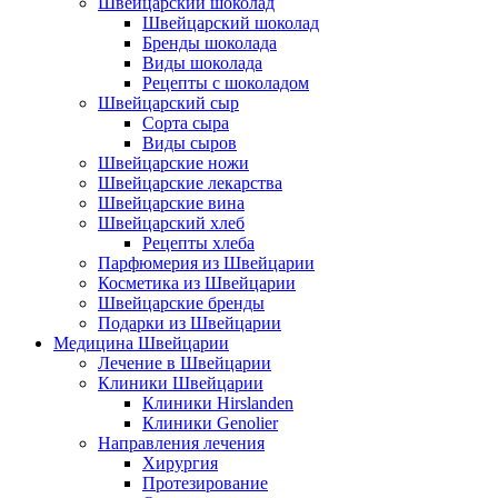
Швейцарский шоколад
Швейцарский шоколад
Бренды шоколада
Виды шоколада
Рецепты с шоколадом
Швейцарский сыр
Сорта сыра
Виды сыров
Швейцарские ножи
Швейцарские лекарства
Швейцарские вина
Швейцарский хлеб
Рецепты хлеба
Парфюмерия из Швейцарии
Косметика из Швейцарии
Швейцарские бренды
Подарки из Швейцарии
Медицина Швейцарии
Лечение в Швейцарии
Клиники Швейцарии
Клиники Hirslanden
Клиники Genolier
Направления лечения
Хирургия
Протезирование