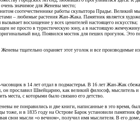
 очень значимое для Женевы место;
аменитом соотечественнике работы скульптора Прадье. Великий м
етами – любимые растения Жан-Жака. Памятник является худож
я вызывает восхищение у всех ценителей настоящего искусства;
ащен не просто в туристическую зону, а в настоящую жемчужину
оригинальный вид. Появился мостик для пеших прогулок. Это по
во Женевы тщательно охраняет этот уголок и все производимые 
асовщик в 14 лет отдал в подмастерья. В 16 лет Жан-Жак сбежал
, он прославил Швейцарию, как великий философ, мыслитель и 
ть места, с которыми было связано его детство.
евы не понравились и две книги, написанные в это время, был
ы тоже, и в 1835 году на Острове Барок установили памятник фи
ая свои мысли «о вечном», получил имя мыслителя. В его доме