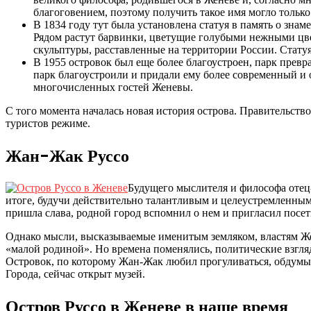
благоговением, поэтому получить такое имя могло только
В 1834 году тут была установлена статуя в память о зн
Рядом растут барвинки, цветущие голубыми нежными цв
скульптуры, расставленные на территории России. Стату
В 1955 островок был еще более благоустроен, парк превр
парк благоустроили и придали ему более современный и 
многочисленных гостей Женевы.
С того момента началась новая история острова. Правительст
туристов режиме.
Жан-Жак Руссо
Будущего мыслителя и философа отец-ч
итоге, будучи действительно талантливым и целеустремленным
пришла слава, родной город вспомнил о нем и пригласил посети
Однако мысли, высказываемые именитым земляком, властям Жен
«малой родиной». Но времена поменялись, политические взгляд
Островок, по которому Жан-Жак любил прогуливаться, обдумыв
Города, сейчас открыт музей.
Остров Руссо в Женеве в наше время