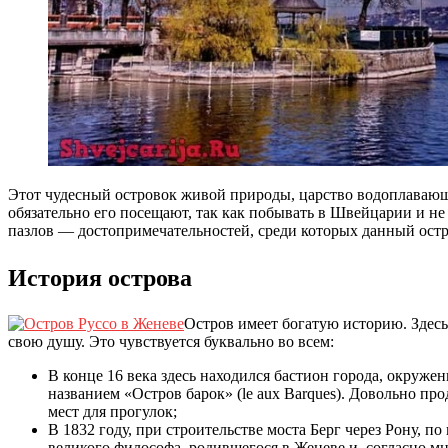
Этот чудесный островок живой природы, царство водоплавающ
обязательно его посещают, так как побывать в Швейцарии и не
пазлов — достопримечательностей, среди которых данный остр
История острова
Остров имеет богатую историю. Здес
свою душу. Это чувствуется буквально во всем:
В конце 16 века здесь находился бастион города, окруже
названием «Остров барок» (le aux Barques). Довольно пр
мест для прогулок;
В 1832 году, при строительстве моста Берг через Рону, 
великого философа, родившегося в Женеве и, согласно м