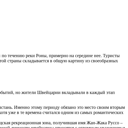
 по течению реки Роны, примерно на середине нее. Туристы
этой страны складывается в общую картину из своеобразных
событий, но жители Швейцарии вкладывали в каждый этап
ристань. Именно этому периоду обязано это место своим вторым
хотя уже в те времена считался одним из самых романтических
родская рекреационная зона, получившая имя Жан-Жака Руссо –
 данной личности швейцарцы относятся с огромным уважением и