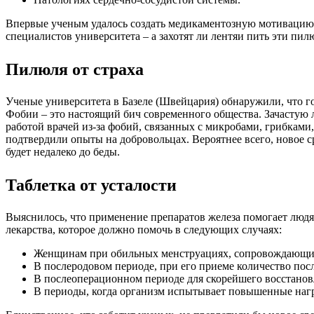
Впервые ученым удалось создать медикаментозную мотивацию л
специалистов университета – а захотят ли лентяи пить эти пил
Пилюля от страха
Ученые университета в Базеле (Швейцария) обнаружили, что го
Фобии – это настоящий бич современного общества. Зачастую 
работой врачей из-за фобий, связанных с микробами, грибками
подтвердили опыты на добровольцах. Вероятнее всего, новое сре
будет недалеко до беды.
Таблетка от усталости
Выяснилось, что применение препаратов железа помогает люд
лекарства, которое должно помочь в следующих случаях:
Женщинам при обильных менструациях, сопровождающих
В послеродовом периоде, при его приеме количество пос
В послеоперационном периоде для скорейшего восстанов
В периоды, когда организм испытывает повышенные нагр