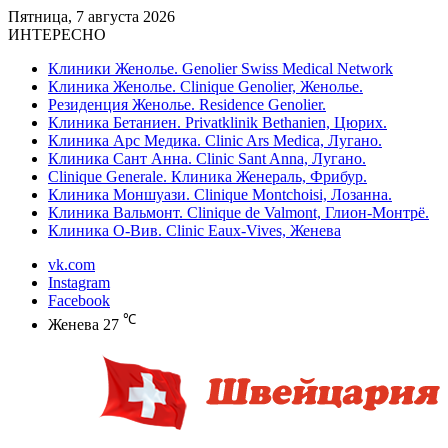
Пятница, 7 августа 2026
ИНТЕРЕСНО
Клиники Женолье. Genolier Swiss Medical Network
Клиника Женолье. Clinique Genolier, Женолье.
Резиденция Женолье. Residence Genolier.
Клиника Бетаниен. Privatklinik Bethanien, Цюрих.
Клиника Арс Медика. Clinic Ars Medica, Лугано.
Клиника Сант Анна. Clinic Sant Anna, Лугано.
Clinique Generale. Клиника Женераль, Фрибур.
Клиника Моншуази. Clinique Montchoisi, Лозанна.
Клиника Вальмонт. Clinique de Valmont, Глион-Монтрё.
Клиника О-Вив. Clinic Eaux-Vives, Женева
vk.com
Instagram
Facebook
℃
Женева
27