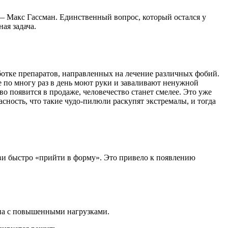
— Макс Гассман. Единственный вопрос, который остался у
ая задача.
аботке препаратов, направленных на лечение различных фобий.
 по многу раз в день моют руки и заваливают ненужной
о появится в продаже, человечество станет смелее. Это уже
асность, что такие чудо-пилюли раскупят экстремалы, и тогда
ви быстро «прийти в форму». Это привело к появлению
ана с повышенными нагрузками.