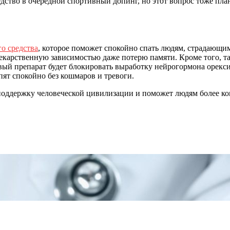
едство в очередной спортивный допинг, но этот вопрос тоже пла
о средства
, которое поможет спокойно спать людям, страдающи
екарственную зависимостью даже потерю памяти. Кроме того, 
вый препарат будет блокировать выработку нейрогормона орексин
ят спокойно без кошмаров и тревоги.
поддержку человеческой цивилизации и поможет людям более ко