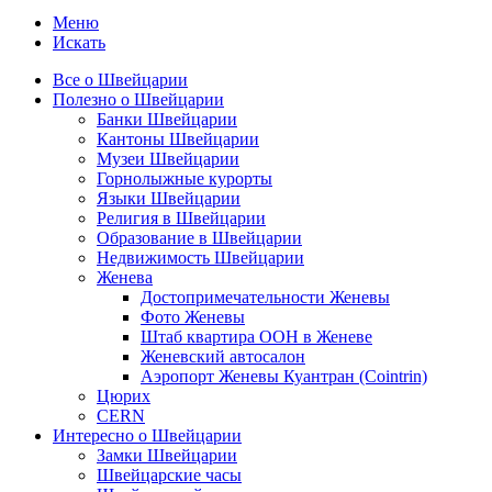
Меню
Искать
Все о Швейцарии
Полезно о Швейцарии
Банки Швейцарии
Кантоны Швейцарии
Музеи Швейцарии
Горнолыжные курорты
Языки Швейцарии
Религия в Швейцарии
Образование в Швейцарии
Недвижимость Швейцарии
Женева
Достопримечательности Женевы
Фото Женевы
Штаб квартира ООН в Женеве
Женевский автосалон
Аэропорт Женевы Куантран (Cointrin)
Цюрих
CERN
Интересно о Швейцарии
Замки Швейцарии
Швейцарские часы