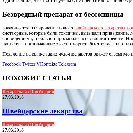
Единственное, что заботит ученых, не превратили бы новое ср
Безвредный препарат от бессонницы
Закачивается тестирование нового
швейцарского лекарственног
снотворные, которые были токсичны, вызывали привыкание, л
сновидениями, и больной просыпался в состоянии тревоги. Но
пациенты, принимающие это снотворное, быстро засыпают и сп
Появление на рынке таких чудо-препаратов окажет огромную 
Facebook
Twitter
VKontakte
Telegram
ПОХОЖИЕ СТАТЬИ
Лекарства из Швейцарии
27.03.2018
Швейцарские лекарства
Лекарства из Швейцарии
27.03.2018