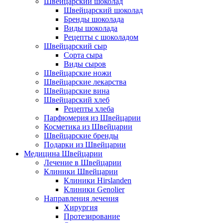
Швейцарский шоколад
Швейцарский шоколад
Бренды шоколада
Виды шоколада
Рецепты с шоколадом
Швейцарский сыр
Сорта сыра
Виды сыров
Швейцарские ножи
Швейцарские лекарства
Швейцарские вина
Швейцарский хлеб
Рецепты хлеба
Парфюмерия из Швейцарии
Косметика из Швейцарии
Швейцарские бренды
Подарки из Швейцарии
Медицина Швейцарии
Лечение в Швейцарии
Клиники Швейцарии
Клиники Hirslanden
Клиники Genolier
Направления лечения
Хирургия
Протезирование