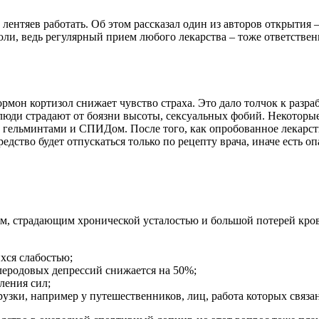
ентяев работать. Об этом рассказал один из авторов открытия 
юли, ведь регулярный прием любого лекарства – тоже ответственн
рмон кортизол снижает чувство страха. Это дало толчок к разр
люди страдают от боязни высоты, сексуальных фобий. Некоторые
, гельминтами и СПИДом. После того, как опробованное лекарств
дство будет отпускаться только по рецепту врача, иначе есть оп
ям, страдающим хронической усталостью и большой потерей кро
ся слабостью;
леродовых депрессий снижается на 50%;
ления сил;
узки, например у путешественников, лиц, работа которых связ