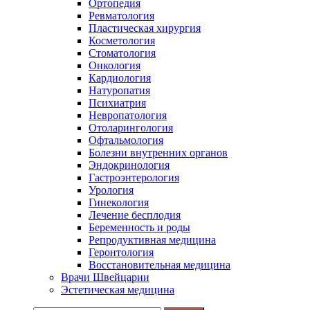
Ортопедия
Ревматология
Пластическая хирургия
Косметология
Стоматология
Онкология
Кардиология
Натуропатия
Психиатрия
Невропатология
Отоларингология
Офтальмология
Болезни внутренних органов
Эндокринология
Гастроэнтерология
Урология
Гинекология
Лечение бесплодия
Беременность и роды
Репродуктивная медицина
Геронтология
Восстановительная медицина
Врачи Швейцарии
Эстетическая медицина