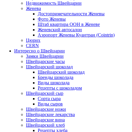
Недвижимость Швейцарии
Женева
Достопримечательности Женевы
Фото Женевы
Штаб квартира ООН в Женеве
Женевский автосалон
Аэропорт Женевы Куантран (Cointrin)
Цюрих
CERN
Интересно о Швейцарии
Замки Швейцарии
Швейцарские часы
Швейцарский шоколад
Швейцарский шоколад
Бренды шоколада
Виды шоколада
Рецепты с шоколадом
Швейцарский сыр
Сорта сыра
Виды сыров
Швейцарские ножи
Швейцарские лекарства
Швейцарские вина
Швейцарский хлеб
Рецепты хлеба