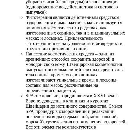
убирается иглой-элнктродом) и элос-эпиляция
(одновременное воздействие тока и светового
импульса);
Фитотерапия является действенным средством
оздоровления и омоложения кожи, используется
во многих косметических средствах, как
изготовленных серийно, так и в индивидуальных
масках и лосьонах. Привлекательность
фитотерапии в ее натуральности и безвредности,
отсутствии противопоказании;
Нанесение косметических средств – один из
древнейших способов сохранить здоровой и
молодой свою кожу. Швейцарская косметология
выпускает несколько линий элитных средств для
тела и лица, кроме того, в клиниках
изготавливают уникальные кремы и лосьоны,
составы для масок, рассчитанные на
определенного пациента;
SPA-технологии, зародившиеся в XXVI веке в
Европе, доведены в клиниках и курортах
Швейцарии до истинного совершенства. Смысл
SPA-процедур в оздоровлении и релаксации
посредством воды (термальной, минеральной,
морской), грязелечения и применения водорослей.
Все эти элементы комплектуются в