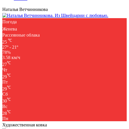
Наталья Ветчинникова
Погода
Женева
Рассеянные облака
℃
25
27º - 21º
78%
3.58 км/ч
℃
27
Чт
℃
29
Пт
℃
29
Сб
℃
30
Вс
℃
28
Пн
Художественная ковка