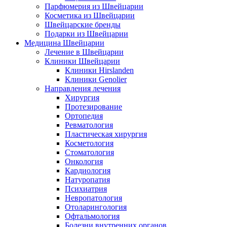
Парфюмерия из Швейцарии
Косметика из Швейцарии
Швейцарские бренды
Подарки из Швейцарии
Медицина Швейцарии
Лечение в Швейцарии
Клиники Швейцарии
Клиники Hirslanden
Клиники Genolier
Направления лечения
Хирургия
Протезирование
Ортопедия
Ревматология
Пластическая хирургия
Косметология
Стоматология
Онкология
Кардиология
Натуропатия
Психиатрия
Невропатология
Отоларингология
Офтальмология
Болезни внутренних органов