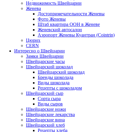
Недвижимость Швейцарии
Женева
Достопримечательности Женевы
Фото Женевы
Штаб квартира ООН в Женеве
Женевский автосалон
Аэропорт Женевы Куантран (Cointrin)
Цюрих
CERN
Интересно о Швейцарии
Замки Швейцарии
Швейцарские часы
Швейцарский шоколад
Швейцарский шоколад
Бренды шоколада
Виды шоколада
Рецепты с шоколадом
Швейцарский сыр
Сорта сыра
Виды сыров
Швейцарские ножи
Швейцарские лекарства
Швейцарские вина
Швейцарский хлеб
Рецепты хлеба