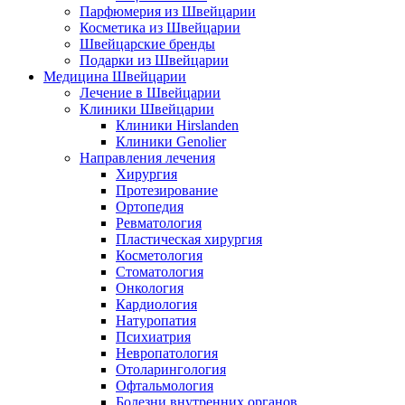
Парфюмерия из Швейцарии
Косметика из Швейцарии
Швейцарские бренды
Подарки из Швейцарии
Медицина Швейцарии
Лечение в Швейцарии
Клиники Швейцарии
Клиники Hirslanden
Клиники Genolier
Направления лечения
Хирургия
Протезирование
Ортопедия
Ревматология
Пластическая хирургия
Косметология
Стоматология
Онкология
Кардиология
Натуропатия
Психиатрия
Невропатология
Отоларингология
Офтальмология
Болезни внутренних органов