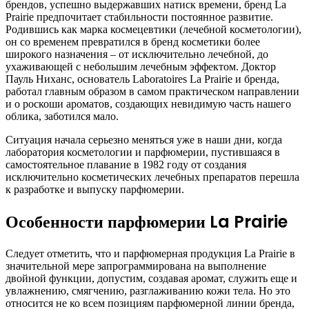
брендов, успешно выдержавших натиск времени, бренд La
Prairie предпочитает стабильности постоянное развитие.
Родившись как марка космецевтики (лечебной косметологии),
он со временем превратился в бренд косметики более
широкого назначения – от исключительно лечебной, до
ухаживающей с небольшим лечебным эффектом. Доктор
Пауль Ниханс, основатель Laboratoires La Prairie и бренда,
работал главным образом в самом практическом направлении
и о роскоши ароматов, создающих невидимую часть нашего
облика, заботился мало.
Ситуация начала серьезно меняться уже в наши дни, когда
лаборатория косметологии и парфюмерии, пустившаяся в
самостоятельное плавание в 1982 году от создания
исключительно косметических лечебных препаратов перешла
к разработке и выпуску парфюмерии.
Особенности парфюмерии La Prairie
Следует отметить, что и парфюмерная продукция La Prairie в
значительной мере запрограммирована на выполнение
двойной функции, допустим, создавая аромат, служить еще и
увлажнению, смягчению, разглаживанию кожи тела. Но это
относится не ко всем позициям парфюмерной линии бренда,