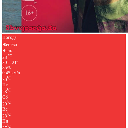
Погода
Женева
Ясно
℃
23
30º - 21º
85%
0.45 км/ч
℃
30
Пт
℃
28
Сб
℃
29
Вс
℃
28
Пн
℃