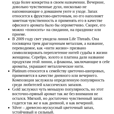
куда более конкретна в своем назначении. Вечерние,
довольно чувственные духи, нисколько не
напоминающие о домашнем уюте и уходе. Запах
относится к фруктово-цветочным, но его наполняет
заметная чувственность и применять его в качестве
офисного аромата было бы опрометчиво. Скорее, его
можно «поносить» на свидании, на празднике или
приеме.
В 2009 году свет увидела линия Life Threads. Она
посвящена трем драгоценным металлам, а название,
переводимое, как «нити жизни» призвано
символизировать переплетение нитей судьбы в жизни
женщины. Серебро, золото и платина дали название
продуктам этой линии, а флаконы, заключающие в себе
ароматы, украшают металлические нити.
Platinum относится к семейству цветочно-шипровых,
применяется в качестве дневного или вечернего.
Композиция заслужила определенную популярность
среди любителей классических запахов.
Gold заслужил чуть меньшую популярность, но этот
восточно-пряный аромат так же без внимания не
остался. Мягкий, но достаточно чувственный запах
годится так же и как дневной, и как вечерний.
Silver – древесно-мускусный цветочный запах,
устойчивый и сильный.