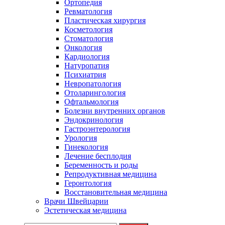
Ортопедия
Ревматология
Пластическая хирургия
Косметология
Стоматология
Онкология
Кардиология
Натуропатия
Психиатрия
Невропатология
Отоларингология
Офтальмология
Болезни внутренних органов
Эндокринология
Гастроэнтерология
Урология
Гинекология
Лечение бесплодия
Беременность и роды
Репродуктивная медицина
Геронтология
Восстановительная медицина
Врачи Швейцарии
Эстетическая медицина