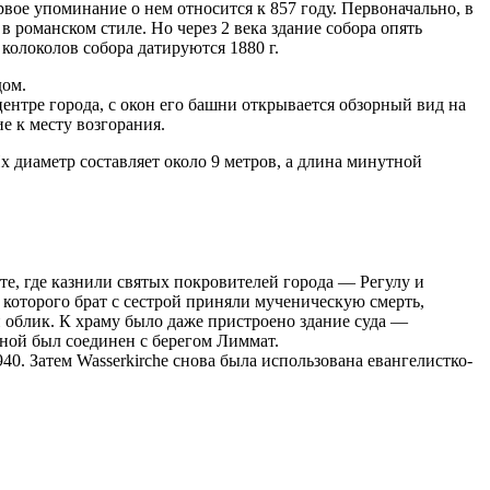
вое упоминание о нем относится к 857 году. Первоначально, в
в романском стиле. Но через 2 века здание собора опять
 колоколов собора датируются 1880 г.
дом.
ентре города, с окон его башни открывается обзорный вид на
е к месту возгорания.
 диаметр составляет около 9 метров, а длина минутной
те, где казнили святых покровителей города — Регулу и
е которого брат с сестрой приняли мученическую смерть,
й облик. К храму было даже пристроено здание суда —
жной был соединен с берегом Лиммат.
40. Затем Wasserkirche снова была использована евангелистко-