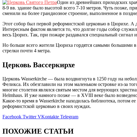
Один из древнейших приходских храмо
8-9 вв. здание было высотой всего 7-10 метров. Чуть позже, пр
сменили на более грандиозное строение, выполненное в позднер
Этот собор был первой реформистской церковью в Цюрихе. А
Интересным фактом является то, что долгие годы собор служи
весь Цюрих. Так, при пожаре раздавался специальный сигнал и
Но больше всего жители Цюриха гордятся самыми большими в Е
стрелки почти 4 метра.
Церковь Вассеркирхе
Церковь Wasserkirche — была воздвигнута в 1250 году на небо
Феликса. Их обезглавили на этом маленьком островке из-за тог
многие столетия являлся святым местом для верующих христиан
Helmhaus. И уже намного позже — в XVIII веке было возведено
Какое-то время в Wasserkirche находилась библиотека, потом е
реформистской церковью в своих нуждах.
Facebook
Twitter
VKontakte
Telegram
ПОХОЖИЕ СТАТЬИ