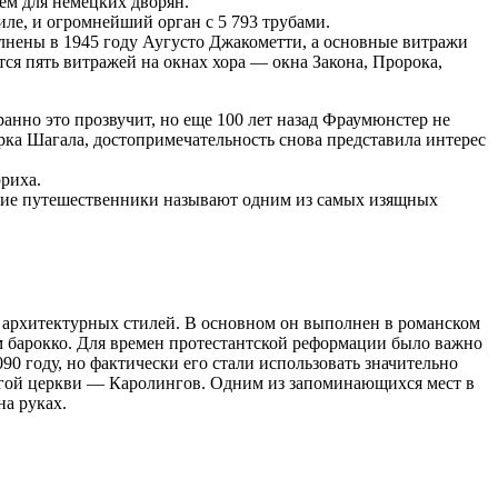
ьем для немецких дворян.
ле, и огромнейший орган с 5 793 трубами.
лнены в 1945 году Аугусто Джакометти, а основные витражи
ся пять витражей на окнах хора — окна Закона, Пророка,
ранно это прозвучит, но еще 100 лет назад Фраумюнстер не
рка Шагала, достопримечательность снова представила интерес
риха.
огие путешественники называют одним из самых изящных
х архитектурных стилей. В основном он выполнен в романском
ем барокко. Для времен протестантской реформации было важно
090 году, но фактически его стали использовать значительно
ругой церкви — Каролингов. Одним из запоминающихся мест в
а руках.