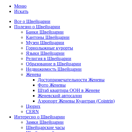
Меню
Искать
Все о Швейцарии
Полезно о Швейцарии
Банки Швейцарии
Кантоны Швейцарии
Музеи Швейцарии
Горнолыжные курорты
Языки Швейцарии
Религия в Швейцарии
Образование в Швейцарии
Недвижимость Швейцарии
Женева
Достопримечательности Женевы
Фото Женевы
Штаб квартира ООН в Женеве
Женевский автосалон
Аэропорт Женевы Куантран (Cointrin)
Цюрих
CERN
Интересно о Швейцарии
Замки Швейцарии
Швейцарские часы