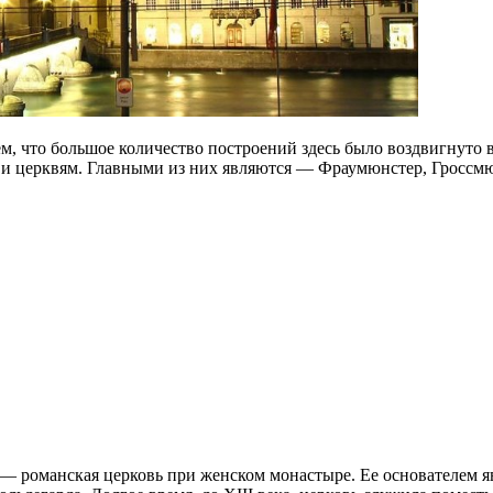
м, что большое количество построений здесь было воздвигнуто в
 и церквям. Главными из них являются — Фраумюнстер, Гроссмюн
 романская церковь при женском монастыре. Ее основателем яв