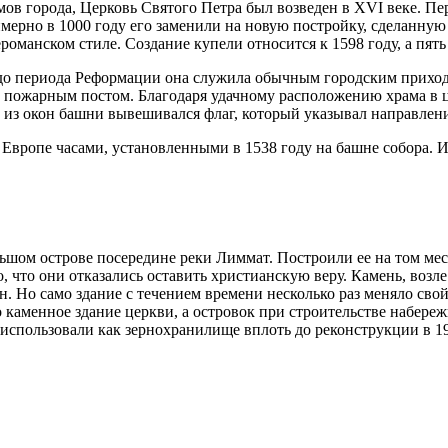
в города, Церковь Святого Петра был возведен в XVI веке. Пер
имерно в 1000 году его заменили на новую постройку, сделанную 
оманском стиле. Создание купели относится к 1598 году, а пять
 до периода Реформации она служила обычным городским прихо
л пожарным постом. Благодаря удачному расположению храма в ц
 из окон башни вывешивался флаг, который указывал направлени
вропе часами, установленными в 1538 году на башне собора. Их
льшом острове посередине реки Лиммат. Построили ее на том мес
о, что они отказались оставить христианскую веру. Камень, возл
. Но само здание с течением времени несколько раз меняло сво
 каменное здание церкви, а островок при строительстве набере
е использовали как зернохранилище вплоть до реконструкции в 19