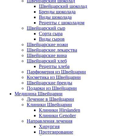
Швейцарский шоколад
Швейцарский шоколад
Бренды шоколада
Виды шоколада
Рецепты с шоколадом
Швейцарский сыр
Сорта сыра
Виды сыров
Швейцарские ножи
Швейцарские лекарства
Швейцарские вина
Швейцарский хлеб
Рецепты хлеба
Парфюмерия из Швейцарии
Косметика из Швейцарии
Швейцарские бренды
Подарки из Швейцарии
Медицина Швейцарии
Лечение в Швейцарии
Клиники Швейцарии
Клиники Hirslanden
Клиники Genolier
Направления лечения
Хирургия
Протезирование