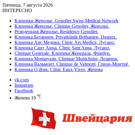
Пятница, 7 августа 2026
ИНТЕРЕСНО
Клиники Женолье. Genolier Swiss Medical Network
Клиника Женолье. Clinique Genolier, Женолье.
Резиденция Женолье. Residence Genolier.
Клиника Бетаниен. Privatklinik Bethanien, Цюрих.
Клиника Арс Медика. Clinic Ars Medica, Лугано.
Клиника Сант Анна. Clinic Sant Anna, Лугано.
Clinique Generale. Клиника Женераль, Фрибур.
Клиника Моншуази. Clinique Montchoisi, Лозанна.
Клиника Вальмонт. Clinique de Valmont, Глион-Монтрё.
Клиника О-Вив. Clinic Eaux-Vives, Женева
vk.com
Instagram
Facebook
℃
Женева
19