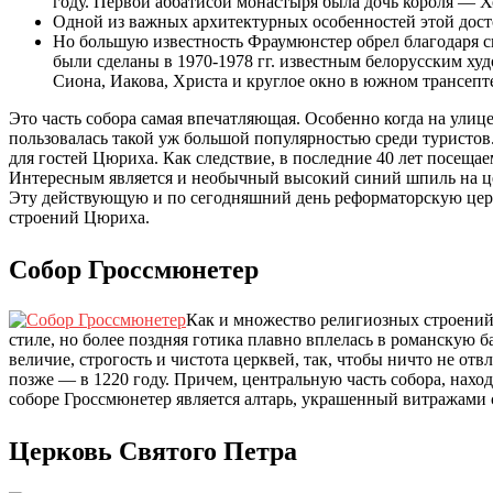
году. Первой аббатисой монастыря была дочь короля — Хо
Одной из важных архитектурных особенностей этой досто
Но большую известность Фраумюнстер обрел благодаря с
были сделаны в 1970-1978 гг. известным белорусским ху
Сиона, Иакова, Христа и круглое окно в южном трансепт
Это часть собора самая впечатляющая. Особенно когда на улице
пользовалась такой уж большой популярностью среди туристов.
для гостей Цюриха. Как следствие, в последние 40 лет посеща
Интересным является и необычный высокий синий шпиль на ц
Эту действующую и по сегодняшний день реформаторскую церк
строений Цюриха.
Собор Гроссмюнетер
Как и множество религиозных строений
стиле, но более поздняя готика плавно вплелась в романскую 
величие, строгость и чистота церквей, так, чтобы ничто не отв
позже — в 1220 году. Причем, центральную часть собора, нах
соборе Гроссмюнетер является алтарь, украшенный витражами 
Церковь Святого Петра