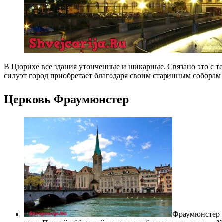
В Цюрихе все здания утонченные и шикарные. Связано это с те
силуэт город приобретает благодаря своим старинным соборам
Церковь Фраумюнстер
Фраумюнстер —