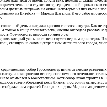
льдегарда. Долгое время, до XIII века, церковь служила помест
примечательности служит интерьер, сделанный в романском сти
воим цветным витражам на окнах. Некоторые из них были выпо
дожником из Витебска — Марком Шагалом. К его работам относят
е.
 солнечный день и витражи красиво светятся изнутри. Как не ст
 И только в конце прошлого века, именно благодаря работам Ма
емость Фраумюнстер выросла во много раз.
еркви, который уже многие века служит верным ориентиром Цю
овь, стоящую на самом центральном месте старого города, мн
 средневековья, собор Гроссмюнетер является смесью различны
базилику, и в завершении все строение немного оттенилось стил
лекало от мыслей о Божественном. Хотя собор начал строится в 1
одящуюся возле набережной реки Лиммат, построили на месте д
с изображением страстей Господних и девы Марии с младенцем н