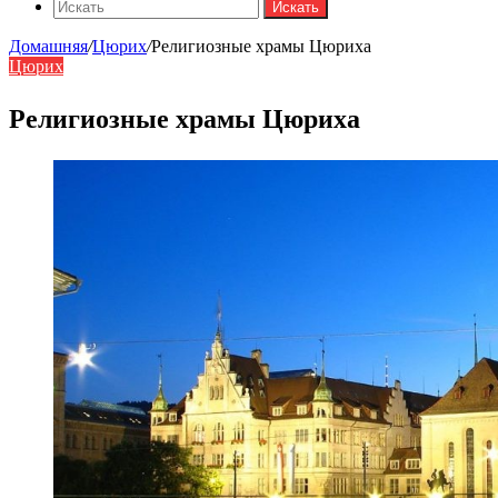
Искать
Домашняя
/
Цюрих
/
Религиозные храмы Цюриха
Цюрих
Религиозные храмы Цюриха