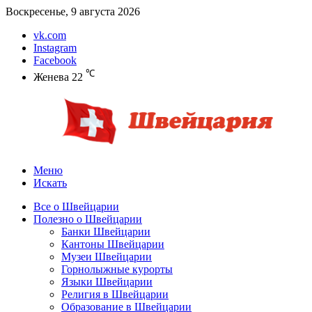
Воскресенье, 9 августа 2026
vk.com
Instagram
Facebook
℃
Женева
22
Меню
Искать
Все о Швейцарии
Полезно о Швейцарии
Банки Швейцарии
Кантоны Швейцарии
Музеи Швейцарии
Горнолыжные курорты
Языки Швейцарии
Религия в Швейцарии
Образование в Швейцарии