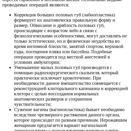
проводимых операций являются:
Коррекция больших половых губ (лабиопластика)
формирует их анатомически правильную форму и
размер. Обвисание и дряблость половых губ,
происходящие с возрастом либо в связи с
физиологическими особенностями, могут доставлять не
только эстетические, но и физические неудобства во
время интимной близости, занятий спортом, верховой
езды, посещения пляжа или бассейна. Подобные
операции проводятся под местной анестезией в
условиях амбулатории;
Уменьшение малых половых губ производится с
помощью радиохирургического скальпеля, который
практически исключает кровотечение. При
необходимости данное вмешательство совмещается с
реконструкцией клиторального капюшона и коррекцией
клитора с целью воссоздания нормальных
анатомических размеров и сохранения
чувствительности;
Сужение вагины (вагинопластика) бывает необходимо
вследствие чрезмерного растяжения данного органа,
которое происходит по разным причинам. Нерожавшим
женщинам предлагается вариант вагинальной
липоскульптуры с использованием жировых клеток