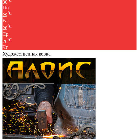
℃
30
Пн
℃
29
Вт
℃
28
Ср
℃
26
Чт
Художественная ковка