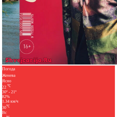
Погода
Женева
Ясно
℃
22
30º - 21º
82%
1.34 км/ч
℃
30
Вс