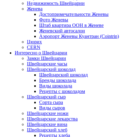
Недвижимость Швейцарии
Женева
Достопримечательности Женевы
Фото Женевы
Штаб квартира ООН в Женеве
Женевский автосалон
Аэропорт Женевы Куантран (Cointrin)
Цюрих
CERN
Интересно о Швейцарии
Замки Швейцарии
Швейцарские часы
Швейцарский шоколад
Швейцарский шоколад
Бренды шоколада
Виды шоколада
Рецепты с шоколадом
Швейцарский сыр
Сорта сыра
Виды сыров
Швейцарские ножи
Швейцарские лекарства
Швейцарские вина
Швейцарский хлеб
Рецепты хлеба