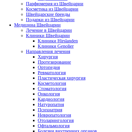
Парфюмерия из Швейцарии
Косметика из Швейцарии
Швейцарские бренды
Подарки из Швейцарии
Медицина Швейцарии
Лечение в Швейцарии
Клиники Швейцарии
Клиники Hirslanden
Клиники Genolier
Направления лечения
Хирургия
Протезирование
Ортопедия
Ревматология
Пластическая хирургия
Косметология
Стоматология
Онкология
Кардиология
Натуропатия
Психиатрия
Невропатология
Отоларингология
Офтальмология
Болезни внутренних органов