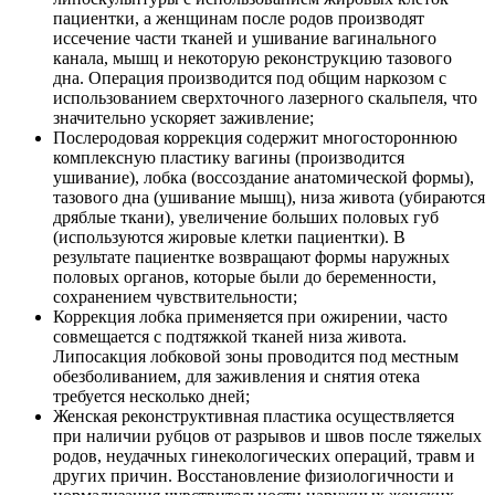
пациентки, а женщинам после родов производят
иссечение части тканей и ушивание вагинального
канала, мышц и некоторую реконструкцию тазового
дна. Операция производится под общим наркозом с
использованием сверхточного лазерного скальпеля, что
значительно ускоряет заживление;
Послеродовая коррекция содержит многостороннюю
комплексную пластику вагины (производится
ушивание), лобка (воссоздание анатомической формы),
тазового дна (ушивание мышц), низа живота (убираются
дряблые ткани), увеличение больших половых губ
(используются жировые клетки пациентки). В
результате пациентке возвращают формы наружных
половых органов, которые были до беременности,
сохранением чувствительности;
Коррекция лобка применяется при ожирении, часто
совмещается с подтяжкой тканей низа живота.
Липосакция лобковой зоны проводится под местным
обезболиванием, для заживления и снятия отека
требуется несколько дней;
Женская реконструктивная пластика осуществляется
при наличии рубцов от разрывов и швов после тяжелых
родов, неудачных гинекологических операций, травм и
других причин. Восстановление физиологичности и