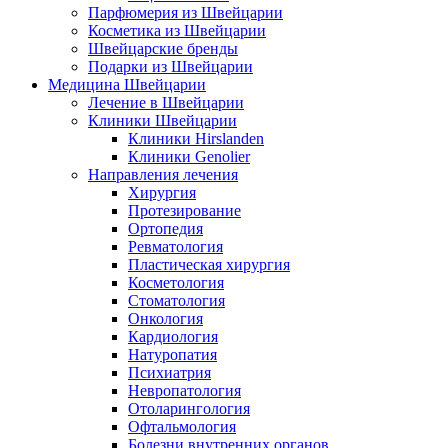
Парфюмерия из Швейцарии
Косметика из Швейцарии
Швейцарские бренды
Подарки из Швейцарии
Медицина Швейцарии
Лечение в Швейцарии
Клиники Швейцарии
Клиники Hirslanden
Клиники Genolier
Направления лечения
Хирургия
Протезирование
Ортопедия
Ревматология
Пластическая хирургия
Косметология
Стоматология
Онкология
Кардиология
Натуропатия
Психиатрия
Невропатология
Отоларингология
Офтальмология
Болезни внутренних органов