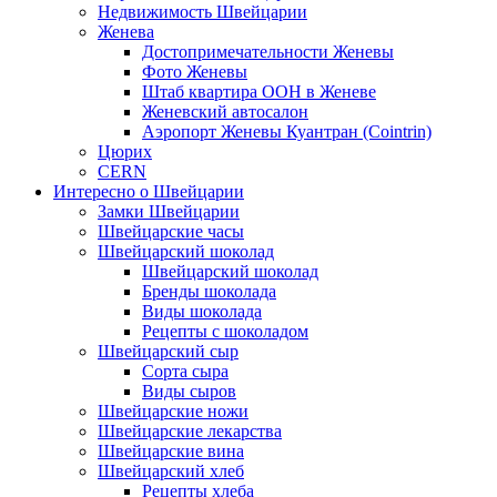
Недвижимость Швейцарии
Женева
Достопримечательности Женевы
Фото Женевы
Штаб квартира ООН в Женеве
Женевский автосалон
Аэропорт Женевы Куантран (Cointrin)
Цюрих
CERN
Интересно о Швейцарии
Замки Швейцарии
Швейцарские часы
Швейцарский шоколад
Швейцарский шоколад
Бренды шоколада
Виды шоколада
Рецепты с шоколадом
Швейцарский сыр
Сорта сыра
Виды сыров
Швейцарские ножи
Швейцарские лекарства
Швейцарские вина
Швейцарский хлеб
Рецепты хлеба