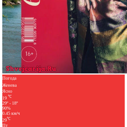
Погода
Женева
Ясно
℃
19
29º - 18º
90%
0.45 км/ч
℃
29
Пт