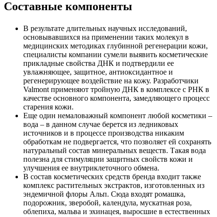
Составные компоненты
В результате длительных научных исследований,
основывавшихся на применении таких молекул в
медицинских методиках глубинной регенерации кожи,
специалисты компании сумели выявить косметические
прикладные свойства ДНК и подтвердили ее
увлажняющее, защитное, антиоксидантное и
регенерирующее воздействие на кожу. Разработчики
Valmont применяют тройную ДНК в комплексе с РНК в
качестве основного компонента, замедляющего процесс
старения кожи.
Еще один немаловажный компонент любой косметики –
вода – в данном случае берется из ледниковых
источников и в процессе производства никаким
обработкам не подвергается, что позволяет ей сохранять
натуральный состав минеральных веществ. Такая вода
полезна для стимуляции защитных свойств кожи и
улучшения ее внутриклеточного обмена.
В состав косметических средств бренда входит также
комплекс растительных экстрактов, изготовленных из
эндемичной флоры Альп. Сюда входят ромашка,
подорожник, зверобой, календула, мускатная роза,
облепиха, мальва и эхинацея, выросшие в естественных