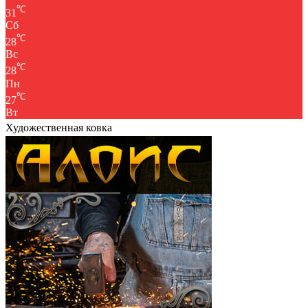
℃
31
Сб
℃
28
Вс
℃
28
Пн
℃
27
Вт
Художественная ковка