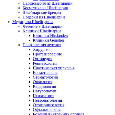
Парфюмерия из Швейцарии
Косметика из Швейцарии
Швейцарские бренды
Подарки из Швейцарии
Медицина Швейцарии
Лечение в Швейцарии
Клиники Швейцарии
Клиники Hirslanden
Клиники Genolier
Направления лечения
Хирургия
Протезирование
Ортопедия
Ревматология
Пластическая хирургия
Косметология
Стоматология
Онкология
Кардиология
Натуропатия
Психиатрия
Невропатология
Отоларингология
Офтальмология
Болезни внутренних органов