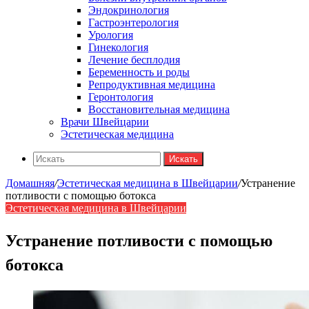
Эндокринология
Гастроэнтерология
Урология
Гинекология
Лечение бесплодия
Беременность и роды
Репродуктивная медицина
Геронтология
Восстановительная медицина
Врачи Швейцарии
Эстетическая медицина
Искать
Домашняя
/
Эстетическая медицина в Швейцарии
/
Устранение
потливости с помощью ботокса
Эстетическая медицина в Швейцарии
Устранение потливости с помощью
ботокса