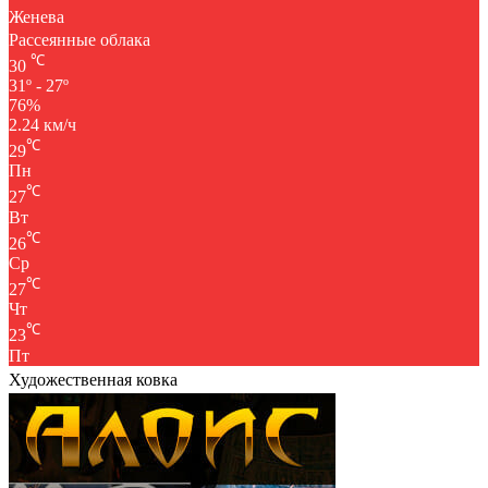
Женева
Рассеянные облака
℃
30
31º - 27º
76%
2.24 км/ч
℃
29
Пн
℃
27
Вт
℃
26
Ср
℃
27
Чт
℃
23
Пт
Художественная ковка