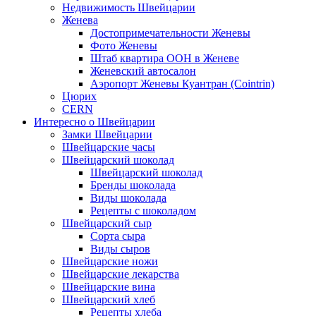
Недвижимость Швейцарии
Женева
Достопримечательности Женевы
Фото Женевы
Штаб квартира ООН в Женеве
Женевский автосалон
Аэропорт Женевы Куантран (Cointrin)
Цюрих
CERN
Интересно о Швейцарии
Замки Швейцарии
Швейцарские часы
Швейцарский шоколад
Швейцарский шоколад
Бренды шоколада
Виды шоколада
Рецепты с шоколадом
Швейцарский сыр
Сорта сыра
Виды сыров
Швейцарские ножи
Швейцарские лекарства
Швейцарские вина
Швейцарский хлеб
Рецепты хлеба