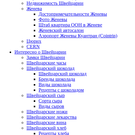
Недвижимость Швейцарии
Женева
Достопримечательности Женевы
Фото Женевы
Штаб квартира ООН в Женеве
Женевский автосалон
Аэропорт Женевы Куантран (Cointrin)
Цюрих
CERN
Интересно о Швейцарии
Замки Швейцарии
Швейцарские часы
Швейцарский шоколад
Швейцарский шоколад
Бренды шоколада
Виды шоколада
Рецепты с шоколадом
Швейцарский сыр
Сорта сыра
Виды сыров
Швейцарские ножи
Швейцарские лекарства
Швейцарские вина
Швейцарский хлеб
Рецепты хлеба