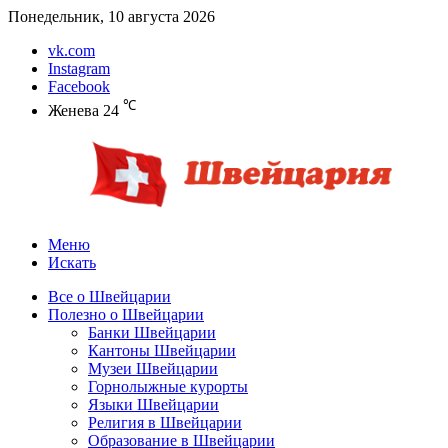
Понедельник, 10 августа 2026
vk.com
Instagram
Facebook
℃
Женева
24
Меню
Искать
Все о Швейцарии
Полезно о Швейцарии
Банки Швейцарии
Кантоны Швейцарии
Музеи Швейцарии
Горнолыжные курорты
Языки Швейцарии
Религия в Швейцарии
Образование в Швейцарии