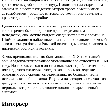
Италию со Швейцарией и пролегающее где удобно – по земле,
где не очень удобно – по воздуху. Повисшая над старинным
замком на высоте пятидесяти метров трасса с мчащимися
автомобилями – зрелище интересное, хотя и оно уступает в
красоте древней постройке.
Ценность этого географического пункта со стратегической
точки зрения была видна еще древним римлянам –
неподалеку еще можно увидеть следы заставы тех времен. В
Шийоне хранятся найденные в развалинах реликвии римской
эпохи – статуи богов и Римской волчицы, монеты, фрагменты
настенной росписи и мозаики.
Замок предположительно был заложен в IХ-Х веке нашей
эры, а задокументированное упоминание его относится к 1160
году. Но так как сегодня он стал выглядеть приблизительно с
пятнадцатого столетия – тогда закончилось возведение
основных сооружений, определивших по большей части
исторический облик замка. В целом на сегодня он состоит из
двадцати пяти элементов-строений, созданных в различные
периоды истории составляющие довольно гармоничный
ансамбль.
Интерьер