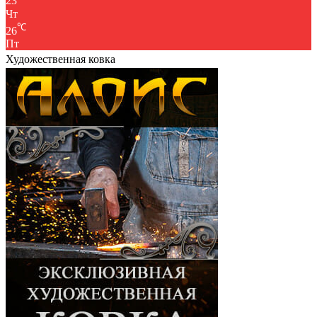
23
Чт
℃
26
Пт
Художественная ковка