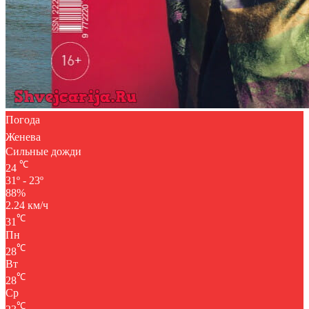
Погода
Женева
Сильные дожди
℃
24
31º - 23º
88%
2.24 км/ч
℃
31
Пн
℃
28
Вт
℃
28
Ср
℃