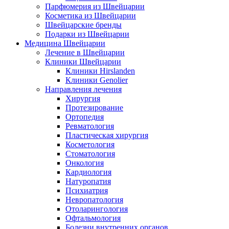
Парфюмерия из Швейцарии
Косметика из Швейцарии
Швейцарские бренды
Подарки из Швейцарии
Медицина Швейцарии
Лечение в Швейцарии
Клиники Швейцарии
Клиники Hirslanden
Клиники Genolier
Направления лечения
Хирургия
Протезирование
Ортопедия
Ревматология
Пластическая хирургия
Косметология
Стоматология
Онкология
Кардиология
Натуропатия
Психиатрия
Невропатология
Отоларингология
Офтальмология
Болезни внутренних органов