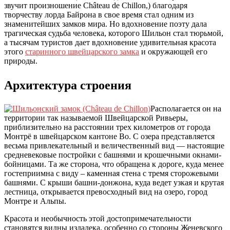
звучит произношение Château de Chillon,) благодаря
творчеству лорда Байрона в свое время стал одним из
знаменитейших замков мира. Но вдохновение поэту дала
трагическая судьба человека, которого Шильон стал тюрьмой,
а тысячам туристов дает вдохновение удивительная красота
этого
старинного швейцарского замка
и окружающей его
природы.
Архитектура строения
Располагается он на
территории так называемой Швейцарской Ривьеры,
приблизительно на расстоянии трех километров от города
Монтрё в швейцарском кантоне Во. С озера представляется
весьма привлекательный и величественный вид — настоящие
средневековые постройки с башнями и крошечными окнами-
бойницами. Та же сторона, что обращена к дороге, куда менее
гостеприимна с виду – каменная стена с тремя сторожевыми
башнями. С крыши башни-донжона, куда ведет узкая и крутая
лестница, открывается превосходный вид на озеро, город
Монтре и Альпы.
Красота и необычность этой достопримечательности
становятся видны издалека, особенно со стороны Женевского