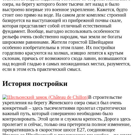
озера, на берегу которого более тысячи лет назад и было
выстроено впервые это военное укрепление. Кажется, будто
стоит оно прямо на воде. На самом деле комплекс строений
базируется на выступающей из прибрежной почвы скале,
которая представляет собой отличный естественный
фундамент. Вообще, выгодно использовать особенности
рельефа очень свойственно народам, чьи земли не богаты
широкими равнинами. Жители гористой Швейцарии
особенно изобретательны в этом плане. Их постройки
горделиво красуются на холмах, изящно лепятся к крутым
склонам, прячась от возможного схода лавин, возвышаются
над водной гладью в самых неожиданных местах, разумеется,
если в этом есть практический смысл.
История постройки
В строительстве
укрепления на берегу Женевского озера смысл был очень
конкретный – здесь тысячелетиями пролегал стратегически
важный путь, который совершенно необходимо было
контролировать. Этой цели и служила крепость. Дорога здесь
пролегает и сейчас, только она претерпела полное изменение,
превратившись в скоростное шоссе Е27, соединяющее