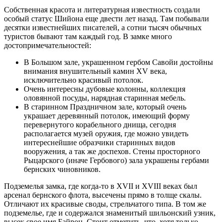
Собственная красота и литературная известность создали
особый статус Шийона еще двести лет назад. Там побывали
десятки известнейших писателей, а сотни тысяч обычных
туристов бывают там каждый год. В замке много
достопримечательностей:
В Большом зале, украшенном гербом Савойи достойны
внимания внушительный камин XV века,
исключительно красивый потолок.
Очень интересны дубовые колонны, коллекция
оловянной посуды, нарядная старинная мебель.
В старинном Праздничном зале, который очень
украшает деревянный потолок, имеющий форму
перевернутого корабельного днища, сегодня
располагается музей оружия, где можно увидеть
интереснейшие образчики старинных видов
вооружения, а так же доспехов. Стены просторного
Рыцарского (иначе Гербового) зала украшены гербами
бернских чиновников.
Подземелья замка, где когда-то в XVII и XVIII веках был
арсенал бернского флота, высечены прямо в толще скалы.
Отличают их красивые своды, стрельчатого типа. В том же
подземелье, где и содержался знаменитый шильонский узник,
высек свое имя Байрон. Стоит отметить, что, хотя только