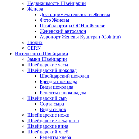
Недвижимость Швейцарии
Женева
Достопримечательности Женевы
Фото Женевы
Штаб квартира ООН в Женеве
Женевский автосалон
Аэропорт Женевы Куантран (Cointrin)
Цюрих
CERN
Интересно о Швейцарии
Замки Швейцарии
Швейцарские часы
Швейцарский шоколад
Швейцарский шоколад
Бренды шоколада
Виды шоколада
Рецепты с шоколадом
Швейцарский сыр
Сорта сыра
Виды сыров
Швейцарские ножи
Швейцарские лекарства
Швейцарские вина
Швейцарский хлеб
Рецепты хлеба