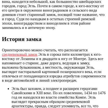
вина, находится небольшой, как большинство швейцарских
городов, город Эгль. Почти в самом городе, к юго-востоку от
его центра в окружении виноградников и сельского вида
домиков стоит старинный замок, носящий тоже название, что
и город. Судя по находкам в остатках строений римской
эпохи, виноградарством и виноделием в этом районе
занимались и в античную эпоху.
История замка
Ориентировочно можно считать, что располагается
средневековый замок
Эгль в сорока пяти километрах к юго-
востоку от Лозанны и в двадцати к югу от Монтре. Здесь все
напоминает о старине, даже дорога, ведущая к замку,
выложена булыжником, а местность, окружающая Эгль,
выглядит пасторальной картинкой позапрошлого века, если
отвлечься от попадающихся изредка атрибутов современности
в виде автомобилей и линий электропередач.
Эгль был заложен, а позднее и расширен герцогами
Савойскими в XIII веке. По их повелению, 1434 по 1476
год он находился во власти семейства Компе. Эгль
выглядит прекрасным образцом средневековой
архитектуры, правда, следует упомянуть, все то, что