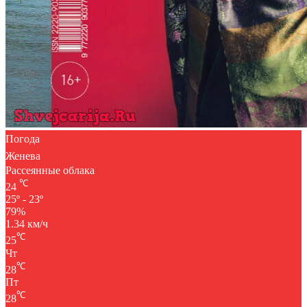
Погода
Женева
Рассеянные облака
℃
24
25º - 23º
79%
1.34 км/ч
℃
25
Чт
℃
28
Пт
℃
28