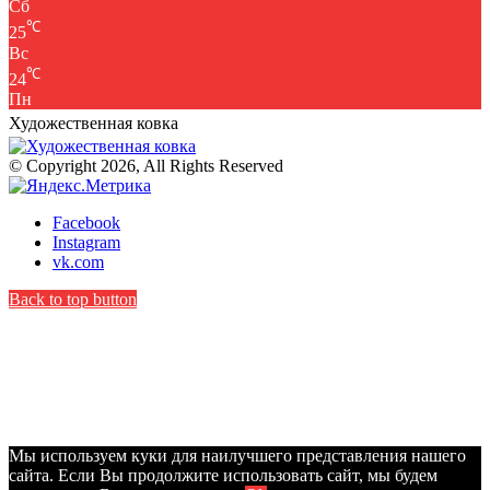
Сб
℃
25
Вс
℃
24
Пн
Художественная ковка
© Copyright 2026, All Rights Reserved
Facebook
Instagram
vk.com
Back to top button
Мы используем куки для наилучшего представления нашего
сайта. Если Вы продолжите использовать сайт, мы будем