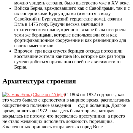
можно увидеть сегодня, было выстроено уже в XV веке.
Войска Берна, враждовавшего как с Савойярами, так и с
их соперниками Бургундцами (имеются в виду
Савойский и Бургундский герцогские дома), сожгли
Эгль в 1475 году. Будучи весьма значимой в
стратегическом плане, крепость вскоре была отстроена
теми же бернцами, которые использовали ее и как
фортификационное сооружение и как резиденцию для
своих наместников.
Впрочем, три века спустя бернцев отсюда потеснили
восставшие жители кантона Во, которые как раз тогда
сумели добиться признания своей независимости от
Берна.
Архитектура строения
С 1804 по 1832 год здесь, как
это часто бывало с крепостями в мирное время, располагались
общественно полезные заведения — суд и больница. Долгое
время, вплоть до 1972 года здесь была тюрьма, которая
закрылась не потому, что перевелись преступники, а просто
не стало желающих исполнять должность тюремщика.
Заключенных пришлось отправлять в город Веве.