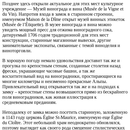
Позднее здесь открыли актуальное для этих мест культурное
учреждение — Музей винограда и вина (Musée de la Vigne et
du Vin). Напротив входа в замок в старинном строении,
именуемом Maison de la Dîme открыт музей винных этикеток
(Musée de l’Étiquette). В музее винограда и вина можно
увидеть мощный пресс для отжима виноградного сока,
датируемый 1706 годом традиционной для этих мест
конструкции, старинные магазинные вывески, другие
занимательные экспонаты, связанные с темой виноделия и
виноторговли.
В хорошую погоду немало удовольствия доставит так же и
прогулка по крепостным стенам, созданные столетия назад
фрески, украшающие часовые башни, а так же
восхитительный вид на виноградники, простирающиеся на
многие километры и неизменно прекрасные Альпы.
Привлекательный вид открывается так же и на подходах к
замку – крепостные стены возвышаются прямо из бескрайнего
поля виноградников, как живая иллюстрация к
средневековым преданиям.
Неподалеку от замка можно посетить старинную, заложенную
в 1143 году церковь Église St-Maurice, именуемую еще Église
du Cloître. Этот небольшой храм неоднократно обновлялся,
поэтому выглядит как своего рода смешение стилистических