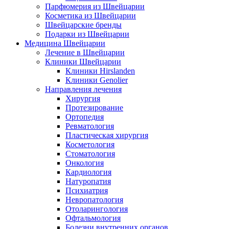
Парфюмерия из Швейцарии
Косметика из Швейцарии
Швейцарские бренды
Подарки из Швейцарии
Медицина Швейцарии
Лечение в Швейцарии
Клиники Швейцарии
Клиники Hirslanden
Клиники Genolier
Направления лечения
Хирургия
Протезирование
Ортопедия
Ревматология
Пластическая хирургия
Косметология
Стоматология
Онкология
Кардиология
Натуропатия
Психиатрия
Невропатология
Отоларингология
Офтальмология
Болезни внутренних органов