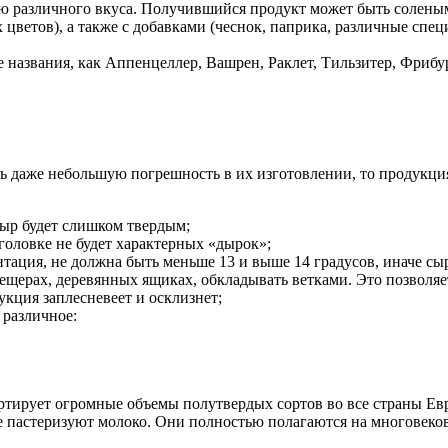
ю различного вкуса. Получившийся продукт может быть соленым
етов), а также с добавками (чеснок, паприка, различные специ
названия, как Аппенцеллер, Вашрен, Раклет, Тильзитер, Фрибур
ь даже небольшую погрешность в их изготовлении, то продукция
сыр будет слишком твердым;
головке не будет характерных «дырок»;
нтация, не должна быть меньше 13 и выше 14 градусов, иначе с
щерах, деревянных ящиках, обкладывать ветками. Это позволяе
кция заплесневеет и осклизнет;
 различное:
ортирует огромные объемы полутвердых сортов во все страны Е
е пастеризуют молоко. Они полностью полагаются на многовек