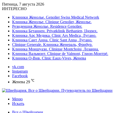
Пятница, 7 августа 2026
ИНТЕРЕСНО
Клиники Женолье. Genolier Swiss Medical Network
Клиника Женолье. Clinique Genolier, Женолье.
Резиденция Женолье. Residence Genolier.
Клиника Бетаниен. Privatklinik Bethanien, Цюрих.
Клиника Арс Медика. Clinic Ars Medica, Лугано.
Клиника Сант Анна. Clinic Sant Anna, Лугано.
Clinique Generale. Клиника Женераль, Фрибур.
Клиника Моншуази. Clinique Montchoisi, Лозанна.
Клиника Вальмонт. Clinique de Valmont, Глион-Монтрё.
Клиника О-Вив. Clinic Eaux-Vives, Женева
vk.com
Instagram
Facebook
℃
Женева
29
Меню
Искать
Все о Швейцарии