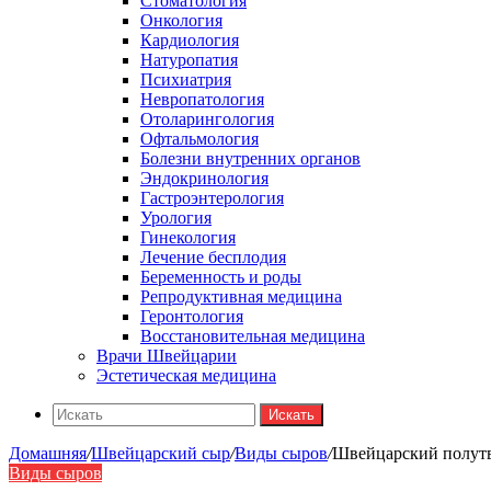
Стоматология
Онкология
Кардиология
Натуропатия
Психиатрия
Невропатология
Отоларингология
Офтальмология
Болезни внутренних органов
Эндокринология
Гастроэнтерология
Урология
Гинекология
Лечение бесплодия
Беременность и роды
Репродуктивная медицина
Геронтология
Восстановительная медицина
Врачи Швейцарии
Эстетическая медицина
Искать
Домашняя
/
Швейцарский сыр
/
Виды сыров
/
Швейцарский полут
Виды сыров