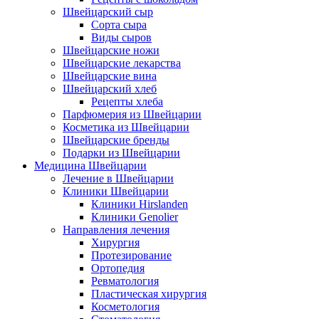
Швейцарский сыр
Сорта сыра
Виды сыров
Швейцарские ножи
Швейцарские лекарства
Швейцарские вина
Швейцарский хлеб
Рецепты хлеба
Парфюмерия из Швейцарии
Косметика из Швейцарии
Швейцарские бренды
Подарки из Швейцарии
Медицина Швейцарии
Лечение в Швейцарии
Клиники Швейцарии
Клиники Hirslanden
Клиники Genolier
Направления лечения
Хирургия
Протезирование
Ортопедия
Ревматология
Пластическая хирургия
Косметология