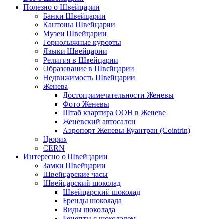
Полезно о Швейцарии
Банки Швейцарии
Кантоны Швейцарии
Музеи Швейцарии
Горнолыжные курорты
Языки Швейцарии
Религия в Швейцарии
Образование в Швейцарии
Недвижимость Швейцарии
Женева
Достопримечательности Женевы
Фото Женевы
Штаб квартира ООН в Женеве
Женевский автосалон
Аэропорт Женевы Куантран (Cointrin)
Цюрих
CERN
Интересно о Швейцарии
Замки Швейцарии
Швейцарские часы
Швейцарский шоколад
Швейцарский шоколад
Бренды шоколада
Виды шоколада
Рецепты с шоколадом