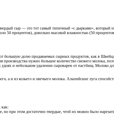
твердый сыр — это тот самый типичный «с дырками», который на
ло 50 процентов), довольно высокой влажностью (50 процентов 
т большую долю продаваемых сырных продуктов, как в Швейцар
для производства нужно большое количество свежего молока, по
х удоях и небольшом удалении сыроварен от пастбищ. Молоко д
го, а и из козьего и овечьего молока. Альпийские луга способс
 как:
, но при этом достаточно твердые, чтоб их можно было нарезать