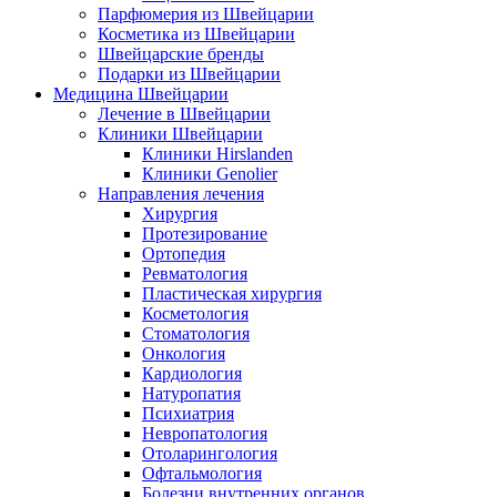
Парфюмерия из Швейцарии
Косметика из Швейцарии
Швейцарские бренды
Подарки из Швейцарии
Медицина Швейцарии
Лечение в Швейцарии
Клиники Швейцарии
Клиники Hirslanden
Клиники Genolier
Направления лечения
Хирургия
Протезирование
Ортопедия
Ревматология
Пластическая хирургия
Косметология
Стоматология
Онкология
Кардиология
Натуропатия
Психиатрия
Невропатология
Отоларингология
Офтальмология
Болезни внутренних органов