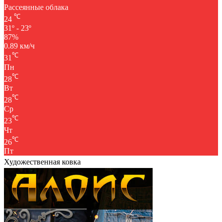
Рассеянные облака
℃
24
31º - 23º
87%
0.89 км/ч
℃
31
Пн
℃
28
Вт
℃
28
Ср
℃
23
Чт
℃
26
Пт
Художественная ковка