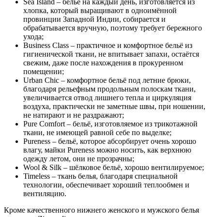
Sea Island – бельё на каждый день, изготовляется из
хлопка, который выращивают в одноимённой
провинции Западной Индии, собирается и
обрабатывается вручную, поэтому требует бережного
ухода;
Business Class – практичное и комфортное бельё из
гигиенической ткани, не впитывает запахи, остаётся
свежим, даже после нахождения в прокуренном
помещении;
Urban Chic – комфортное бельё под летние брюки,
благодаря рельефным продольным полоскам ткани,
увеличивается отвод лишнего тепла и циркуляция
воздуха, практически не заметные швы, при ношении,
не натирают и не раздражают;
Pure Comfort – бельё, изготовляемое из трикотажной
ткани, не имеющей равной себе по выделке;
Pureness – бельё, которое абсорбирует очень хорошо
влагу, майки Pureness можно носить, как верхнюю
одежду летом, они не прозрачны;
Wool & Silk – шёлковое бельё, хорошо вентилируемое;
Timeless – ткань белья, благодаря специальной
технологии, обеспечивает хороший теплообмен и
вентиляцию.
Кроме качественного нижнего женского и мужского белья