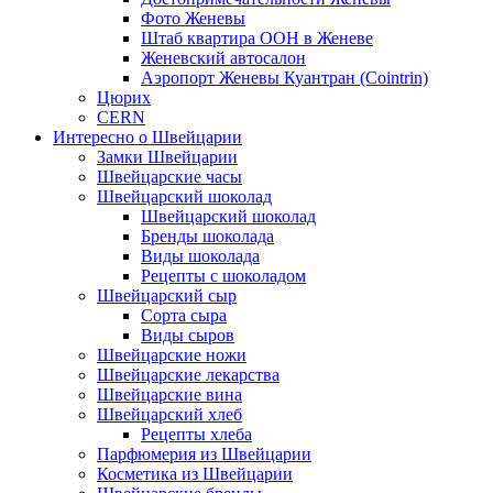
Фото Женевы
Штаб квартира ООН в Женеве
Женевский автосалон
Аэропорт Женевы Куантран (Cointrin)
Цюрих
CERN
Интересно о Швейцарии
Замки Швейцарии
Швейцарские часы
Швейцарский шоколад
Швейцарский шоколад
Бренды шоколада
Виды шоколада
Рецепты с шоколадом
Швейцарский сыр
Сорта сыра
Виды сыров
Швейцарские ножи
Швейцарские лекарства
Швейцарские вина
Швейцарский хлеб
Рецепты хлеба
Парфюмерия из Швейцарии
Косметика из Швейцарии