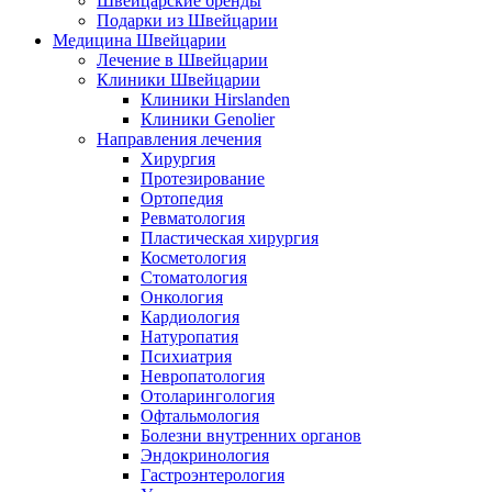
Швейцарские бренды
Подарки из Швейцарии
Медицина Швейцарии
Лечение в Швейцарии
Клиники Швейцарии
Клиники Hirslanden
Клиники Genolier
Направления лечения
Хирургия
Протезирование
Ортопедия
Ревматология
Пластическая хирургия
Косметология
Стоматология
Онкология
Кардиология
Натуропатия
Психиатрия
Невропатология
Отоларингология
Офтальмология
Болезни внутренних органов
Эндокринология
Гастроэнтерология