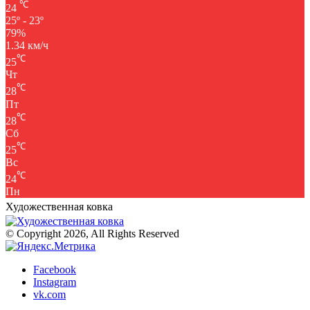
℃
24
25º - 23º
79%
1.34 км/ч
℃
25
Чт
℃
28
Пт
℃
28
Сб
℃
25
Вс
℃
24
Пн
Художественная ковка
© Copyright 2026, All Rights Reserved
Facebook
Instagram
vk.com