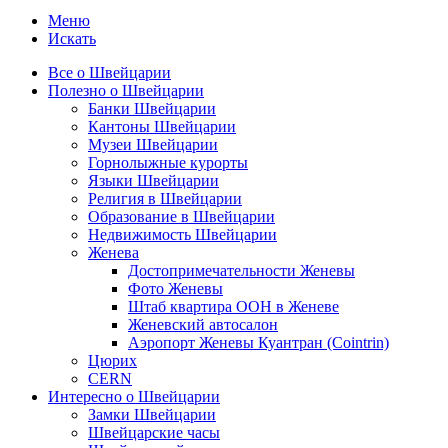
Меню
Искать
Все о Швейцарии
Полезно о Швейцарии
Банки Швейцарии
Кантоны Швейцарии
Музеи Швейцарии
Горнолыжные курорты
Языки Швейцарии
Религия в Швейцарии
Образование в Швейцарии
Недвижимость Швейцарии
Женева
Достопримечательности Женевы
Фото Женевы
Штаб квартира ООН в Женеве
Женевский автосалон
Аэропорт Женевы Куантран (Cointrin)
Цюрих
CERN
Интересно о Швейцарии
Замки Швейцарии
Швейцарские часы