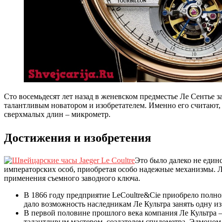
Сто восемьдесят лет назад в женевском предместье Ле Сентье 
талантливым новатором и изобретателем. Именно его считают, 
сверхмалых длин – микрометр.
Достижения и изобретения
Это было далеко не един
императорских особ, приобретая особо надежные механизмы. Ле
применения съемного заводного ключа.
В 1866 году предприятие LeCoultre&Cie приобрело полно
дало возможность наследникам Ле Культра занять одну 
В первой половине прошлого века компания Ле Культра —
талантливым мастером, создателем спидометра, Эдмоном 