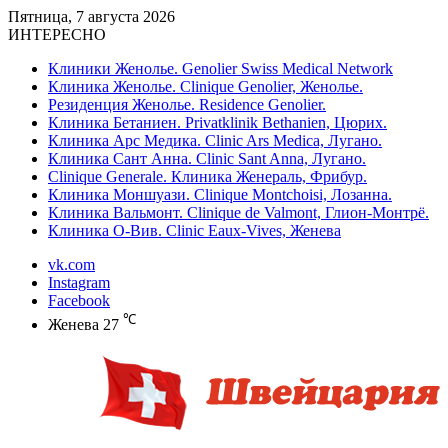
Пятница, 7 августа 2026
ИНТЕРЕСНО
Клиники Женолье. Genolier Swiss Medical Network
Клиника Женолье. Clinique Genolier, Женолье.
Резиденция Женолье. Residence Genolier.
Клиника Бетаниен. Privatklinik Bethanien, Цюрих.
Клиника Арс Медика. Clinic Ars Medica, Лугано.
Клиника Сант Анна. Clinic Sant Anna, Лугано.
Clinique Generale. Клиника Женераль, Фрибур.
Клиника Моншуази. Clinique Montchoisi, Лозанна.
Клиника Вальмонт. Clinique de Valmont, Глион-Монтрё.
Клиника О-Вив. Clinic Eaux-Vives, Женева
vk.com
Instagram
Facebook
℃
Женева
27