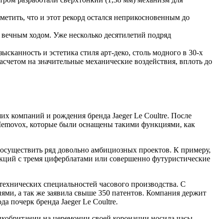
тметить, что и этот рекорд остался неприкосновенным до
 вечным ходом. Уже несколько десятилетий подряд
сканность и эстетика стиля арт-деко, столь модного в 30-х
расчетом на значительные механические воздействия, вплоть до
х компаний и рождения бренда Jaeger Le Coultre. После
 Memovox, которые были оснащены такими функциями, как
 осуществить ряд довольно амбициозных проектов. К примеру,
ункций с тремя циферблатами или совершенно футуристические
технических специальностей часового производства. С
ями, а так же заявила свыше 350 патентов. Компания держит
а почерк бренда Jaeger Le Coultre.
еликобритании на церемонии своей коронации носила часы