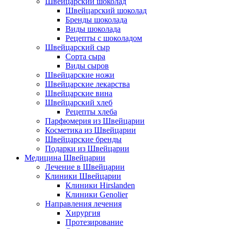
Швейцарский шоколад
Швейцарский шоколад
Бренды шоколада
Виды шоколада
Рецепты с шоколадом
Швейцарский сыр
Сорта сыра
Виды сыров
Швейцарские ножи
Швейцарские лекарства
Швейцарские вина
Швейцарский хлеб
Рецепты хлеба
Парфюмерия из Швейцарии
Косметика из Швейцарии
Швейцарские бренды
Подарки из Швейцарии
Медицина Швейцарии
Лечение в Швейцарии
Клиники Швейцарии
Клиники Hirslanden
Клиники Genolier
Направления лечения
Хирургия
Протезирование