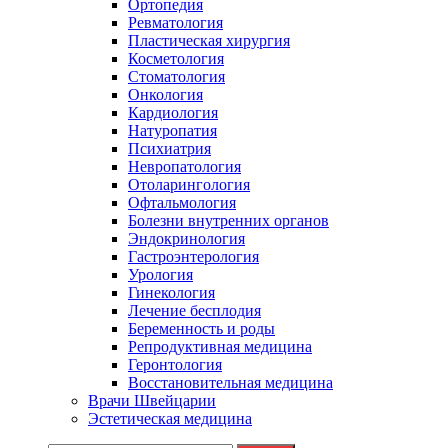
Ортопедия
Ревматология
Пластическая хирургия
Косметология
Стоматология
Онкология
Кардиология
Натуропатия
Психиатрия
Невропатология
Отоларингология
Офтальмология
Болезни внутренних органов
Эндокринология
Гастроэнтерология
Урология
Гинекология
Лечение бесплодия
Беременность и роды
Репродуктивная медицина
Геронтология
Восстановительная медицина
Врачи Швейцарии
Эстетическая медицина