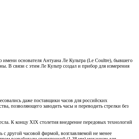
по имени основателя Антуана Ле Культра (Le Coultre), бывшего
ы. В связи с этим Ле Культр создал и прибор для измерения
есовались даже поставщики часов для российских
тва, позволяющего заводить часы и переводить стрелки без
есла. К концу XIX столетия внедрение передовых технологий
 с другой часовой фирмой, возглавляемой не менее
тром разработали сверхтонкий (1,38 мм) механизм для