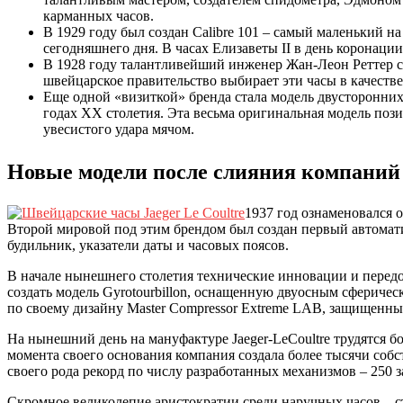
карманных часов.
В 1929 году был создан Calibre 101 – самый маленький н
сегодняшнего дня. В часах Елизаветы II в день коронаци
В 1928 году талантливейший инженер Жан-Леон Реттер со
швейцарское правительство выбирает эти часы в качестве
Еще одной «визиткой» бренда стала модель двусторонних 
годах ХХ столетия. Эта весьма оригинальная модель пози
увесистого удара мячом.
Новые модели после слияния компаний
1937 год ознаменовался 
Второй мировой под этим брендом был создан первый автомат
будильник, указатели даты и часовых поясов.
В начале нынешнего столетия технические инновации и передо
создать модель Gyrotourbillon, оснащенную двуосным сфериче
по своему дизайну Master Compressor Extreme LAB, защищенны
На нынешний день на мануфактуре Jaeger-LeCoultre трудятся 
момента своего основания компания создала более тысячи собс
своего рода рекорд по числу разработанных механизмов – 250 за
Скромное великолепие аристократии среди наручных часов – ст