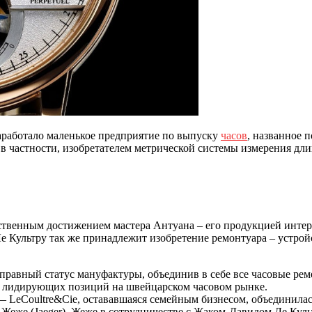
заработало маленькое предприятие по выпуску
часов
, названное 
в частности, изобретателем метрической системы измерения длин
ственным достижением мастера Антуана – его продукцией интер
 Культру так же принадлежит изобретение ремонтуара – устройс
правный статус мануфактуры, объединив в себе все часовые рем
из лидирующих позиций на швейцарском часовом рынке.
 LeCoultre&Cie, остававшаяся семейным бизнесом, объединилась
Жеже (Jaeger). Жеже в сотрудничестве с Жаком-Давидом Ле Куль