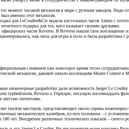
а тот момент часовой механизм в мире с ручным заводом. Надо о
и был именно этот механизм.
здал для LeCoultre&Cie модель настольных часов Atmos с почти
 почетного подарка для тех, кого называет своими друзьями.
офицерских часов Reverso. В Reverso нашли свое воплощение изы
ционировалась, как часы для игры в поло и была разработана с 
официальным слиянием уже некоторое время тесно сотрудничавши
ический механизм, давший начало коллекциям Master Control и
вые инженерные разработки дали возможность Jaeger Le Coultre
ским турбийоном, Reverso a Triptyque, несущую восемнадцать ф
е шестью патентами.
более тысячи мастеров, представляющих около сорока инженерно-
твенных механических калибров, из них половина – с усложнени
 180 лет. Внедрение различных технических изысков – своего род
иль и дух Jaeger Le Coultre. Не зря правящая ныне королева В