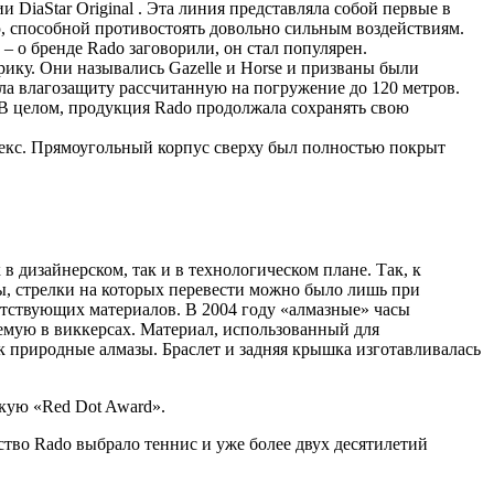
DiaStar Original . Эта линия представляла собой первые в
ю, способной противостоять довольно сильным воздействиям.
– о бренде Rado заговорили, он стал популярен.
ку. Они назывались Gazelle и Horse и призваны были
ела влагозащиту рассчитанную на погружение до 120 метров.
В целом, продукция Rado продолжала сохранять свою
исекс. Прямоугольный корпус сверху был полностью покрыт
 дизайнерском, так и в технологическом плане. Так, к
сы, стрелки на которых перевести можно было лишь при
етствующих материалов. В 2004 году «алмазные» часы
яемую в виккерсах. Материал, использованный для
к природные алмазы. Браслет и задняя крышка изготавливалась
скую «Red Dot Award».
тво Rado выбрало теннис и уже более двух десятилетий