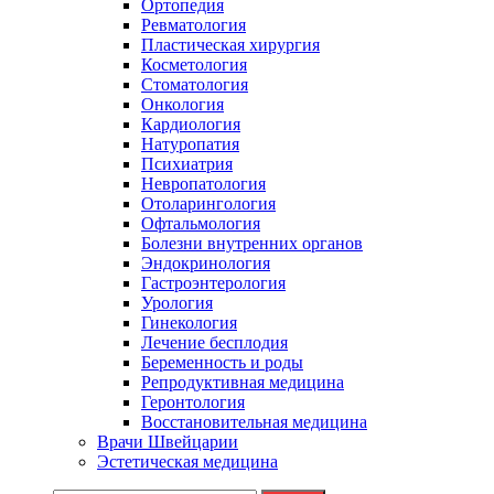
Ортопедия
Ревматология
Пластическая хирургия
Косметология
Стоматология
Онкология
Кардиология
Натуропатия
Психиатрия
Невропатология
Отоларингология
Офтальмология
Болезни внутренних органов
Эндокринология
Гастроэнтерология
Урология
Гинекология
Лечение бесплодия
Беременность и роды
Репродуктивная медицина
Геронтология
Восстановительная медицина
Врачи Швейцарии
Эстетическая медицина