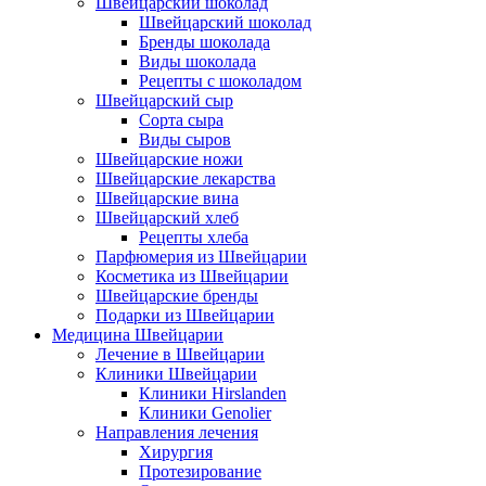
Швейцарский шоколад
Швейцарский шоколад
Бренды шоколада
Виды шоколада
Рецепты с шоколадом
Швейцарский сыр
Сорта сыра
Виды сыров
Швейцарские ножи
Швейцарские лекарства
Швейцарские вина
Швейцарский хлеб
Рецепты хлеба
Парфюмерия из Швейцарии
Косметика из Швейцарии
Швейцарские бренды
Подарки из Швейцарии
Медицина Швейцарии
Лечение в Швейцарии
Клиники Швейцарии
Клиники Hirslanden
Клиники Genolier
Направления лечения
Хирургия
Протезирование