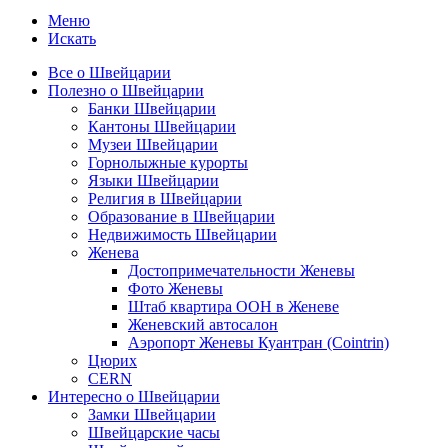
Меню
Искать
Все о Швейцарии
Полезно о Швейцарии
Банки Швейцарии
Кантоны Швейцарии
Музеи Швейцарии
Горнолыжные курорты
Языки Швейцарии
Религия в Швейцарии
Образование в Швейцарии
Недвижимость Швейцарии
Женева
Достопримечательности Женевы
Фото Женевы
Штаб квартира ООН в Женеве
Женевский автосалон
Аэропорт Женевы Куантран (Cointrin)
Цюрих
CERN
Интересно о Швейцарии
Замки Швейцарии
Швейцарские часы