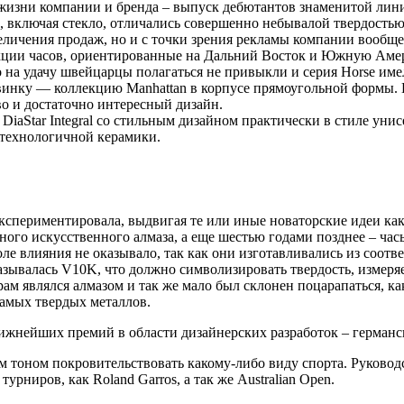
жизни компании и бренда – выпуск дебютантов знаменитой линии 
и, включая стекло, отличались совершенно небывалой твердость
еличения продаж, но и с точки зрения рекламы компании вообще 
ции часов, ориентированные на Дальний Восток и Южную Амери
о на удачу швейцарцы полагаться не привыкли и серия Horse им
винку — коллекцию Manhattan в корпусе прямоугольной формы. 
во и достаточно интересный дизайн.
 DiaStar Integral со стильным дизайном практически в стиле ун
отехнологичной керамики.
спериментировала, выдвигая те или иные новаторские идеи как в
чного искусственного алмаза, а еще шестью годами позднее – ча
е влияния не оказывало, так как они изготавливались из соотв
называлась V10K, что должно символизировать твердость, измер
ам являлся алмазом и так же мало был склонен поцарапаться, ка
 самых твердых металлов.
стижнейших премий в области дизайнерских разработок – герман
 тоном покровительствовать какому-либо виду спорта. Руководс
ниров, как Roland Garros, а так же Australian Open.