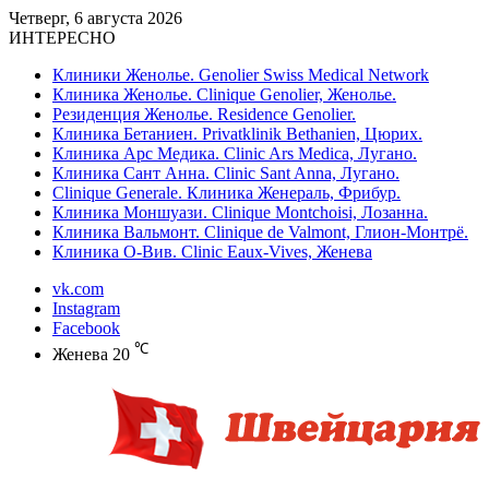
Четверг, 6 августа 2026
ИНТЕРЕСНО
Клиники Женолье. Genolier Swiss Medical Network
Клиника Женолье. Clinique Genolier, Женолье.
Резиденция Женолье. Residence Genolier.
Клиника Бетаниен. Privatklinik Bethanien, Цюрих.
Клиника Арс Медика. Clinic Ars Medica, Лугано.
Клиника Сант Анна. Clinic Sant Anna, Лугано.
Clinique Generale. Клиника Женераль, Фрибур.
Клиника Моншуази. Clinique Montchoisi, Лозанна.
Клиника Вальмонт. Clinique de Valmont, Глион-Монтрё.
Клиника О-Вив. Clinic Eaux-Vives, Женева
vk.com
Instagram
Facebook
℃
Женева
20