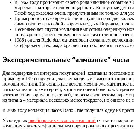
В 1962 году происходит своего рода ключевое событие в 
мире часы, которые нельзя поцарапать. Корпусные детал
Такой ход оказался очень продуктивным не только для ув
Примерно в это же время были выпущены еще две коллек
символизировать собой скорость и удачу. Впрочем, прост
Несколько лет спустя компания выпустила очередную но
популярность, обеспечивая покупателям отличное качест
1986 год для Rado был ознаменован созданием коллекции
сапфировым стеклом, а браслет изготавливался из высок
Экспериментальные “алмазные” часы
Для поддержания интереса покупателей, компания постоянно эк
примеру, в 1995 году увидела свет модель из высокотехнологи
помощи магнита. На остальные детали механизма магнитное пол
изготавливались уже серией, хотя и не очень большой. Серия 
изготовления корпусных деталей, по всем физическим параметр
из титана – материала несколько менее твердого, но одного из
В 2009 году коллекция часов Rado True получила одну из пре
У солидных
швейцарских часовых компаний
считается хорошим
компания является официальным партнером таких престижных тур