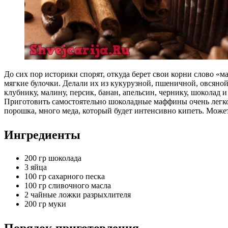
До сих пор историки спорят, откуда берет свои корни слово «
мягкие булочки. Делали их из кукурузной, пшеничной, овсяной
клубнику, малину, персик, банан, апельсин, чернику, шоколад 
Приготовить самостоятельно шоколадные маффины очень легко.
порошка, много меда, который будет интенсивно кипеть. Может
Ингредиенты
200 гр шоколада
3 яйца
100 гр сахарного песка
100 гр сливочного масла
2 чайные ложки разрыхлителя
200 гр муки
Порядок приготовления