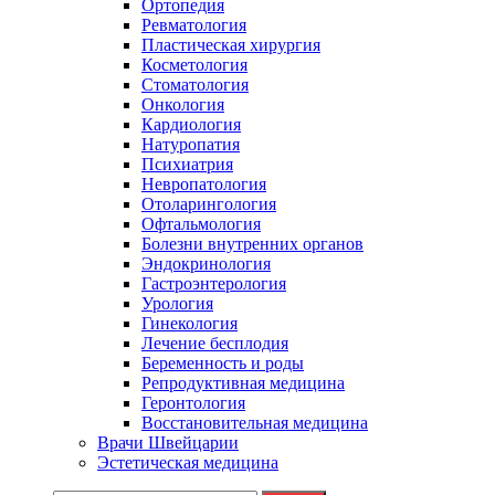
Ортопедия
Ревматология
Пластическая хирургия
Косметология
Стоматология
Онкология
Кардиология
Натуропатия
Психиатрия
Невропатология
Отоларингология
Офтальмология
Болезни внутренних органов
Эндокринология
Гастроэнтерология
Урология
Гинекология
Лечение бесплодия
Беременность и роды
Репродуктивная медицина
Геронтология
Восстановительная медицина
Врачи Швейцарии
Эстетическая медицина