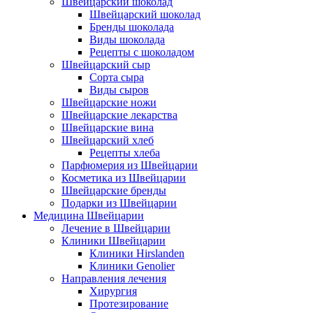
Швейцарский шоколад
Швейцарский шоколад
Бренды шоколада
Виды шоколада
Рецепты с шоколадом
Швейцарский сыр
Сорта сыра
Виды сыров
Швейцарские ножи
Швейцарские лекарства
Швейцарские вина
Швейцарский хлеб
Рецепты хлеба
Парфюмерия из Швейцарии
Косметика из Швейцарии
Швейцарские бренды
Подарки из Швейцарии
Медицина Швейцарии
Лечение в Швейцарии
Клиники Швейцарии
Клиники Hirslanden
Клиники Genolier
Направления лечения
Хирургия
Протезирование