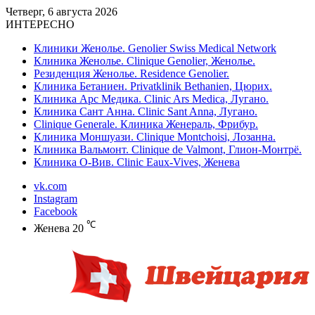
Четверг, 6 августа 2026
ИНТЕРЕСНО
Клиники Женолье. Genolier Swiss Medical Network
Клиника Женолье. Clinique Genolier, Женолье.
Резиденция Женолье. Residence Genolier.
Клиника Бетаниен. Privatklinik Bethanien, Цюрих.
Клиника Арс Медика. Clinic Ars Medica, Лугано.
Клиника Сант Анна. Clinic Sant Anna, Лугано.
Clinique Generale. Клиника Женераль, Фрибур.
Клиника Моншуази. Clinique Montchoisi, Лозанна.
Клиника Вальмонт. Clinique de Valmont, Глион-Монтрё.
Клиника О-Вив. Clinic Eaux-Vives, Женева
vk.com
Instagram
Facebook
℃
Женева
20