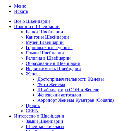
Меню
Искать
Все о Швейцарии
Полезно о Швейцарии
Банки Швейцарии
Кантоны Швейцарии
Музеи Швейцарии
Горнолыжные курорты
Языки Швейцарии
Религия в Швейцарии
Образование в Швейцарии
Недвижимость Швейцарии
Женева
Достопримечательности Женевы
Фото Женевы
Штаб квартира ООН в Женеве
Женевский автосалон
Аэропорт Женевы Куантран (Cointrin)
Цюрих
CERN
Интересно о Швейцарии
Замки Швейцарии
Швейцарские часы